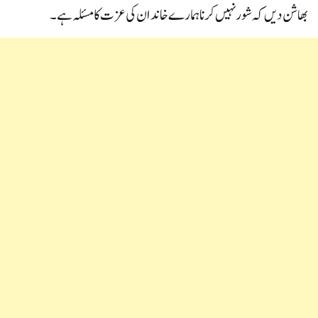
بھاشن دیں کہ شور نہیں کرنا ہمارے خاندان کی عزت کا مسئلہ ہے ۔