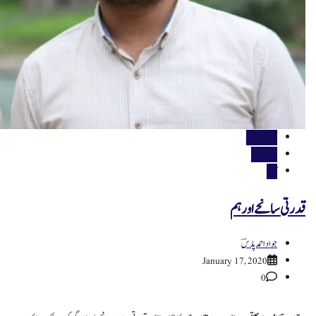
آج کے کالمز
اہم خبریں
کالمز
قدرتی سانحے اور ہم
جواد احمد پارسؔ
January 17, 2020
0