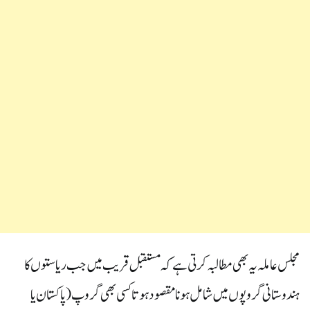
مجلس عاملہ یہ بھی مطالبہ کرتی ہے کہ مستقبل قریب میں جب ریاستوں کا
ہندوستانی گروپوں میں شامل ہونا مقصود ہو تا کسی بھی گروپ (پاکستان یا