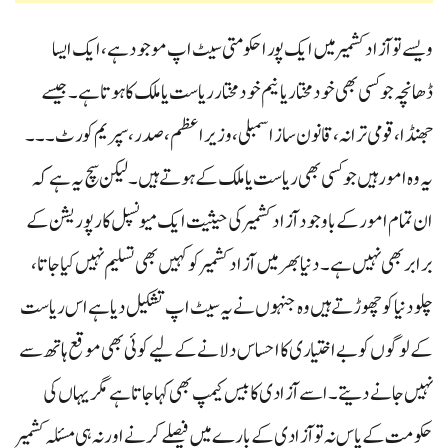
ویسے تو آزادکشمیر میں ایک پورا حکومتی سیٹ اپ موجود ہے ، ایک ایسا
ڈھانچہ جو کسی بھی خودمختار یا نیم خودمختار ریاست یا ملک کا ہوتا ہے۔ جیسے
جھنڈا،قومی ترانہ، قانون ساز اسمبلی ،وزیراعظم ،صدر،سپریم کورٹ۔۔۔
یہ وہ امور ہیں جو کسی بھی ریاست یا ملک کے ہوتے ہیں۔ لیکن سچ یہ ہے کہ
ان تمام امور کے باوجود آزادکشمیر کی حیثیت ایک میونسپل کارپوریشن کے
برابر بھی نہیں ہے۔ دنیا بھر میں آزادکشمیر کو کہیں بھی تسلیم نہیں کیا جاتا،
چلو دنیا کو چھوڑتے ہیں وہ جنہوں نے یہ سیٹ اپ تشکیل دیا ہے اس ریاست
کے لوگوں کو بے اختیاری کا احساس دلانے کے لیے کوئی بھی موقع ہاتھ سے
نہیں جانے دیتے۔ اسے آزادی کا بیس کیمپ بھی کہاجاتا ہے مگریہاں کی
حکومت کے پاس نہ تو آزادی کے بارے میں فیصلے کرنے اور نہ ہی مسئلہ کشمیر