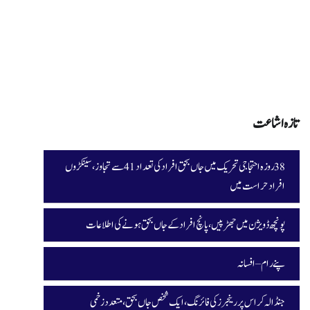
تازہ اشاعت
38 روزہ احتجاجی تحریک میں جاں بحق افراد کی تعداد 41 سے تجاوز، سینکڑوں
افراد حراست میں
پونچھ ڈویژن میں جھڑپیں، پانچ افراد کے جاں بحق ہونے کی اطلاعات
پنے رام – افسانہ
جنڈالہ کراس پر رینجرز کی فائرنگ، ایک شخص جاں بحق، متعدد زخمی