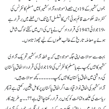
جموں کشمیر کے 19ویں حصے( موجودہ آزادکشمیر) میں مسلم کانفرنس کی
کنٹرولڈ حکومت قائم ہوئی جس کا تسلسل آج تک اس خطے میں برقرار ہے
، 19جولائی 1947کی قرارداد کس نے پاس کی اس میں کتنے لوگ شامل
ہوئے یہ معاملہ تاریخ کے طالب علموں کے لیے چھوڑتا ہوں۔
بہت سے سوالات اپنی جگہ موجود ہیں کہ یہ خطہ آزادکشمیر تحریک آزادی
کشمیر کا بیس کیمپ ہے یا مسلم کانفرنس کی 19جولائی کی قرارداد الحاق پاکستان
کی روشنی میں الحاق پاکستان کا بیس کیمپ۔۔۔۔۔۔کچھ سوالات ہیں،
آزادکشمیر کی الحاق نواز قیادت اگر الحاق پاکستان پر کامل یقین رکھتی ہے تو پھر
ریاست کی علیحدہ شناخت کو کیوں برقرار رکھنا چاہتی ہے ؟؟۔۔ یہ طریقہ کار