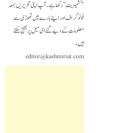
“کشمیریت” رکھا ہے۔ آپ اپنی تحریریں بمعہ
فوٹوگراف اور اپنے بارے میں تھوڑی سے
معلومات کے دیے گئے ای میل پر بھیج سکتے
ہیں۔
editor@kashmiriat.com