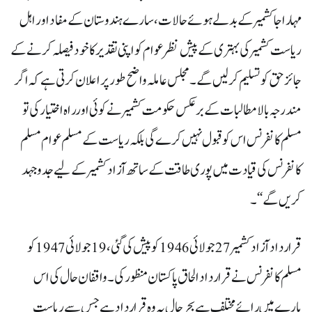
مہاراجا کشمیر کے بدلے ہوئے حالات، سارے ہندوستان کے مفاد اور اہل
ریاست کشمیر کی بہتری کے پیش نظر عوام کو اپنی تقدیر کا خود فیصلہ کرنے کے
جائز حق کو تسلیم کر لیں گے۔ مجلس عاملہ واضح طور پر اعلان کرتی ہے کہ اگر
مندرجہ بالا مطالبات کے برعکس حکومت کشمیر نے کوئی اور راہ اختیار کی تو
مسلم کانفرنس اس کو قبول نہیں کرے گی بلکہ ریاست کے مسلم عوام مسلم
کانفرنس کی قیادت میں پوری طاقت کے ساتھ آزاد کشمیر کے لیے جد و جہد
کریں گے‘‘۔
قرارداد آزادکشمیر 27جولائی 1946کو پیش کی گئی، 19جولائی 1947کو
مسلم کانفرنس نے قرارداد الحاق پاکستان منظور کی۔ واقفان حال کی اس
بارے میں رائے مختلف ہے بحر حال یہ وہ قرارداد ہے جس سے ریاست