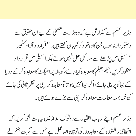
وزیراعظم سے گذارش ہے کہ وہ وزارت عظمیٰ کے لیے ان حقوق سے
دستبردار نہ ہوں جن کا وہ خود کو نگہبان کہتے ہیں۔’’قراردادآزاد کشمیر
‘‘اسمبلی میں پڑھنے سے مسائل حل نہیں ہوتے بلکہ اسمبلی میں قرارداد
منظور کریں، نیلم جہلم کا معاہدہ کیا جائے ، کوہالہ پراجیکٹ کا معاہدہ کرکے دریا
کے بہائو پر بنایا جائے ، اگر ایسا نہیں ہوتا تو معاہدہ کراچی پر نظر ثانی کی جائے
کیونکہ جملہ معاملات معاہدہ کراچی سے جڑے ہوئے ہیں۔
وزیراعظم اپنے ارباب اختیار سے دوٹوک انداز میں یہ بات بھی کریں کہ
انتظامی رشتوں کے معاہدوں کی توہین ایسا عمل ہے جس سے نفرت جنم لے