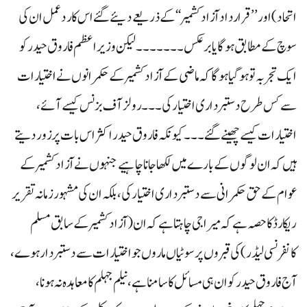
اتحاد) اور’’ قرارداد آزادکشمیر‘‘ کے ذریعے دیئے گئے اس کا رد عمل ان کی
سوچ کے مطابق ہو گا یابرعکس۔۔۔۔۔۔۔ لیکن وزیراعظم فاروق حیدر کو
ایک تجربہ تو ہو گیا ہو گا کہ ماضی کے آزادکشمیر کے حکمرانوں نے اختیارات
سے کس طرح دستبرداری اختیار کی ۔۔۔ رولز آف بزنس کیسے آئے ،
اختیارات کیسے چھینے گئے ۔۔۔ کیونکہ فاروق حیدر اکثر اس بات پر زور دیتے
ہیں کہ ان لوگوں کے بارے میں لکھا جانا چاہیے جنہوں نے آزادکشمیر کے
عوام کے حق حکمرانی سے دستبرداری اختیار کی ، بلکہ ان کی مشہور زمانہ تقریر
ریکارڈ کا حصہ ہے کہ میرا جی چاہتا ہے کہ ان(آزاد کشمیر کے سابق مسلم
کانفرنسی لیڈر)کی قبروں پر سوٹیاں ماروں جو اختیارات سے دستبردار ہوے،
آج فاروق حیدر کوان ہی مسائل کا سامنا ہے ، نیلم جہلم کا معاہدہ نہ ہونا،