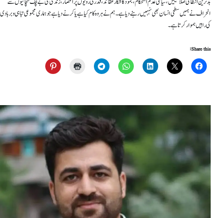
بدترین انتظامی صلاحیتیں، سیاسی عدم استحکام، جمود کا شکار عقائد، قدرتی رویوں پر انحصار، زندگی کی بے لچک سچائیوں سے
انحراف نے ہمیں سطحی انسان بھی نہہیں رہنے دیا ہے۔ ہم نے ہر وہ کام کیا ہے یا کرنے دیا ہے جو ہماری مجموعی تباہی و بربادی
کی راہیں ہموار کرتا ہے۔
Share this: