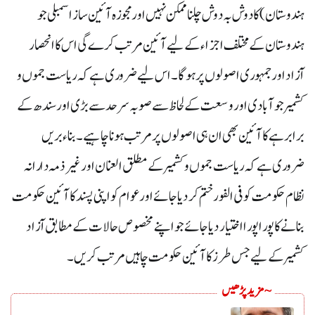
ہندوستان) کا دوش بہ دوش چلنا ممکن نہیں اور مجوزہ آئین ساز اسمبلی جو
ہندوستان کے مختلف اجزاء کے لیے آئین مرتب کرے گی اس کا انحصار
آزاد اور جمہوری اصولوں پر ہو گا۔ اس لیے ضروری ہے کہ ریاست جموں و
کشمیر جو آبادی اور وسعت کے لحاظ سے صوبہ سرحد سے بڑی اور سندھ کے
برابر ہے کا آئین بھی ان ہی اصولوں پر مرتب ہونا چاہیے۔ بناء بریں
ضروری ہے کہ ریاست جموں و کشمیر کے مطلق العنان اور غیر ذمہ دارانہ
نظام حکومت کو فی الفور ختم کر دیا جائے اور عوام کو اپنی پسند کا آئین حکومت
بنانے کا پورا پورا اختیار دیا جائے جو اپنے مخصوص حالات کے مطابق آزاد
کشمیر کے لیے جس طرز کا آئین حکومت چاہیں مرتب کریں۔
~ مزید پڑھیں