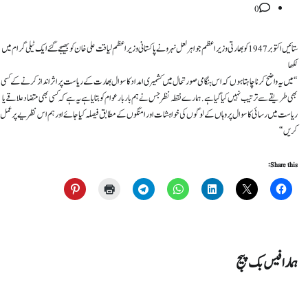
0
ستائیں اکتوبر 1947 کو بھارتی وزیر اعظم جواہر لعل نہرو نے پاکستانی وزیر اعظم لیاقت علی خان کو بھیجے گئے ایک ٹیلی گرام میں
لکھا
“میں یہ واضح کرنا چاہتا ہوں کہ اس ہنگامی صورتحال میں کشمیری امداد کا سوال بھارت کے ریاست پر اثر انداز کرنے کے کسی
بھی طریقے سے ترتیب نہیں کیا گیا ہے. ہمارے نقطہ نظر جس نے ہم بار بار عوام کو بتایا ہے یہ ہے کہ کسی بھی متضاد علاقے یا
ریاست میں رسائی کا سوال پر وہاں کے لوگوں کی خواہشات اور امنگوں کے مطابق فیصلہ کیا جائے اور ہم اس نظریے پر عمل
کریں “
Share this:
ہمارا فیس بک پیج