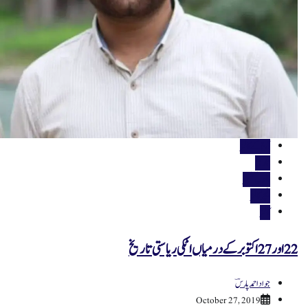
آج کے کالمز
تاریخ
جموں کشمیر
فیچر کالمز
کالمز
22 اور 27 اکتوبر کے درمیاں اٹکی ریاستی تاریخ
جواد احمد پارسؔ
October 27, 2019