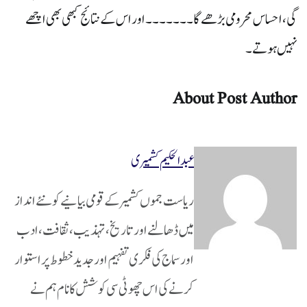
گی ، احساس محرومی بڑھےگا۔۔۔۔۔۔۔اور اس کے نتائج کبھی بھی اچھے
نہیں ہوتے۔
About Post Author
عبدالحکیم کشمیری
ریاست جموں کشمیر کے قومی بیانیے کو نئے انداز
میں ڈھالنے اور تاریخ، تہذیب، ثقافت، ادب
اور سماج کی فکری تفہیم اور جدید خطوط پر استوار
کرنے کی اس چھوٹی سی کوشش کا نام ہم نے