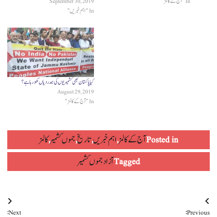
In "آج کے کالمز"
September 30, 2019
In "اہم خبریں"
کیا پاکستان بھی کشمیریوں کی ہمدردیاں کھو رہا ہے؟
August 29, 2019
In "آج کے کالمز"
Posted in
آج کے کالمز
,
اہم خبریں
,
تاریخ
,
جموں کشمیر
,
کالمز
Tagged
آزاد جموں کشمیر
Post
Next:
Previous: