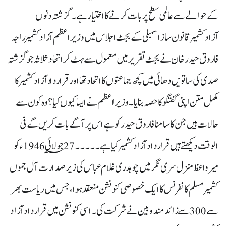
کے حوالے سے عالمی سطح پر بات کرنے کا اختیار ہے۔گزشتہ دنوں
آزادکشمیر قانون ساز اسمبلی کے بجٹ اجلاس میں وزیراعظم آزادکشمیر راجہ
فاروق حیدر خان نے بجٹ تقریر میں معمول سے ہٹ کر اتحاد ثلاثہ جو گزشتہ
صدی کی ساتویں دھائی میں کچھ جماعتوں کا اتحاد تھا اور قراردادآزادکشمیر کا
مکمل متن اپنی گفتگو کا حصہ بنایا۔ وزیراعظم نے ایسا کیوں کیا؟ وہ کون سے
حالات ہیں جن کا سامنا فاروق حیدر کو ہے اس پر آگے بات کریں گے فی
الوقت دیکھتے ہیں قرارداد آزادکشمیرکیا ہے۔۔۔۔۔ 27 جولائی 1946؁ء کو
میر واعظ منزل سری نگر میں چوہدری غلام عباس کی زیر صدارت آل جموں
کشمیر مسلم کانفرنس کا ایک خصوصی کنونشن منعقد ہوا، جس میں ریاست بھر
سے 300 سے زائد مندوبین نے شرکت کی۔ اسی کنونشن میں قرارداد آزاد