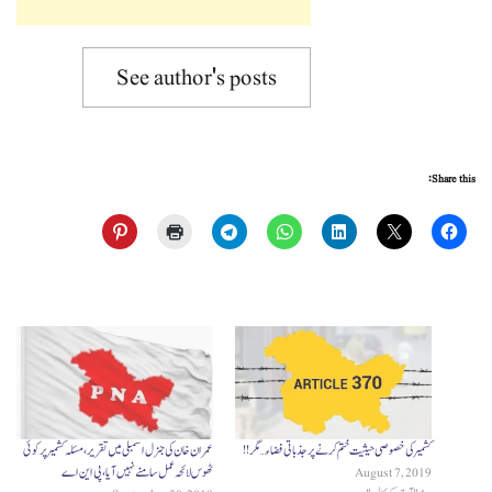
See author's posts
Share this:
کشمیر کی خصوصی حیثیت ختم کرنے پر جذباتی فضاء …مگر!!
عمران خان کی جنرل اسمبلی میں تقریر، مسئلہ کشمیر پر کوئی
August 7, 2019
ٹھوس لائحہ عمل سامنے نہیں آیا، پی این اے