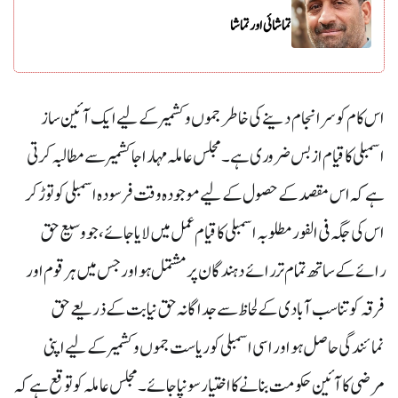
تماشائی اور تماشا
اس کام کو سر انجام دینے کی خاطر جموں و کشمیر کے لیے ایک آئین ساز
اسمبلی کا قیام از بس ضروری ہے۔ مجلس عاملہ مہاراجا کشمیر سے مطالبہ کرتی
ہے کہ اس مقصد کے حصول کے لیے موجودہ وقت فرسودہ اسمبلی کو توڑ کر
اس کی جگہ فی الفور مطلوبہ اسمبلی کا قیام عمل میں لایا جائے، جو وسیع حق
رائے کے ساتھ تمام تر رائے دہندگان پر مشتمل ہو اور جس میں ہر قوم اور
فرقہ کو تناسب آبادی کے لحاظ سے جداگانہ حق نیابت کے ذریعے حق
نمائندگی حاصل ہو اور اسی اسمبلی کو ریاست جموں و کشمیر کے لیے اپنی
مرضی کا آئین حکومت بنانے کا اختیار سونپا جائے۔ مجلس عاملہ کو توقع ہے کہ