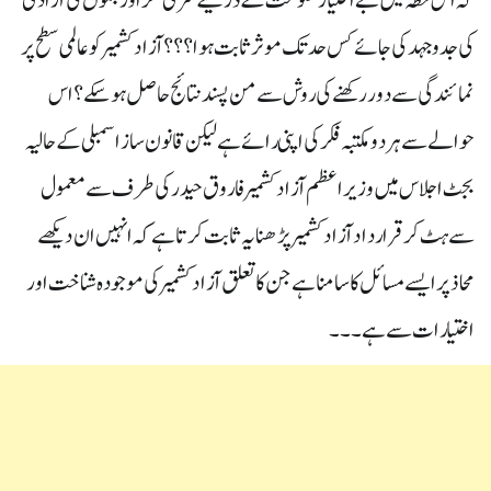
کہ اس خطہ میں بے اختیار حکومت کے ذریعے سری نگر اور جموں کی آزادی
کی جدوجہد کی جائے کس حد تک موثر ثابت ہوا؟؟؟ آزادکشمیر کو عالمی سطح پر
نمائندگی سے دور رکھنے کی روش سے من پسند نتائج حاصل ہو سکے؟ اس
حوالے سے ہر دو مکتبہ فکر کی اپنی رائے ہے لیکن قانون ساز اسمبلی کے حالیہ
بجٹ اجلاس میں وزیراعظم آزادکشمیر فاروق حیدر کی طرف سے معمول
سے ہٹ کر قرارداد آزادکشمیر پڑھنا یہ ثابت کرتا ہے کہ انہیں ان دیکھے
محاذ پر ایسے مسائل کا سامنا ہے جن کا تعلق آزادکشمیر کی موجودہ شناخت اور
اختیارات سے ہے ۔۔۔