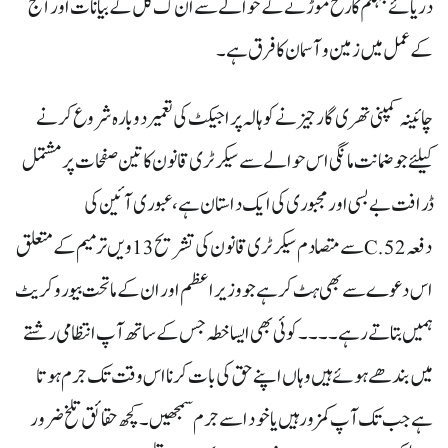
دریائے جہلم کا رخ موڑنے کے حوالے سے ان ک کل کے بیانات اور آج
کے عمل میں زمین و آسمان کا فرق ہے۔
چائینہ کمپنی تھری گارجیز نے کوہالہ پراجیکٹ کی تعمیر دوبارہ شروع کرنے
کیلئے جو ضمانت مانگی اس حوالے سے سیکرٹری قانون کا تین صفحات پر مشتمل
ڈرافت بے بسی اور مجبوری کی ایک داستان ہے ، عبوری آئین کی
دفعہ 52.Cسے متصادم سیکرٹری قانون کی تشریح 13ویں ترمیم کے متعلق
اس دعوے سے بھی ہٹ کر ہے جو وزیراعظم اور ان کے ماتحت بیورو کریٹ
ہمیں بتاتے رہے ۔۔۔۔ کوئی بھی ایسا خطہ جس کے ساتھ آپ انتظامی رشتے
میں بندھے ہوئے ہیں وہاں اپنے حق کی بات کرنا اس وقت تک جرم ہو تا
ہے جب تک آپ کمزور ہیں یا خود اسے جرم سمجھیں۔ کچھ حقائق تلخ ضرور