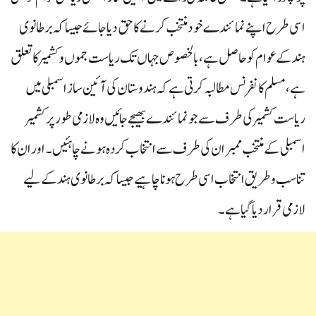
اسی طرح اپنے نمائندے خود منتخب کرنے کا حق دیا جائے جیسا کہ برطانوی
ہند کے عوام کو حاصل ہے، بالخصوص جہاں تک ریاست جموں و کشمیر کا تعلق
ہے، مسلم کانفرنس مطالبہ کرتی ہے کہ ہندوستان کی آئین ساز اسمبلی میں
ریاست کشمیر کی طرف سے جو نمائندے بھیجے جائیں وہ لازمی طور پر کشمیر
اسمبلی کے منتخب ممبران کی طرف سے انتخاب کردہ ہونے چاہئیں۔ اور ان کا
تناسب و طریق انتخاب اسی طرح ہونا چاہیے جیسا کہ برطانوی ہند کے لیے
لازمی قرار دیا گیا ہے۔