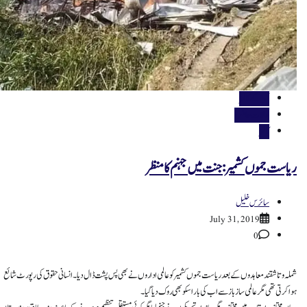
آج کے کالمز
حالات حاضرہ
کالمز
ریاست جموں کشمیر : جنت میں جہنم کا منظر
سائرس خلیل
July 31, 2019
0
شملہ و تاشقند معاہدوں کے بعد ریاست جموں کشمیر کو عالمی اداروں نے بھی پس پشت ڈال دیا۔ انسانی حقوق کی رپورٹ شائع
ہوا کرتی تھی مگر عالمی ساز باز سے اب کی بار اسکو بھی روک دیا گیا۔