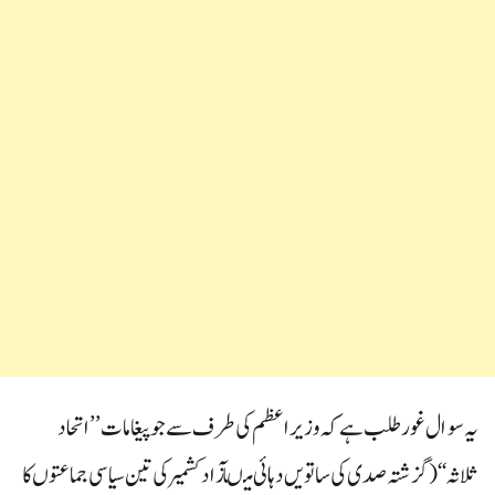
یہ سوال غور طلب ہے کہ وزیراعظم کی طرف سے جو پیغامات’’ اتحاد
ثلاثہ‘‘(گزشتہ صدی کی ساتویں دہائی میںآزادکشمیر کی تین سیاسی جماعتوں کا