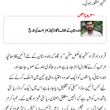
کشمیر منظور ہوئی۔
~ مزید پڑھیں
ہندوستان کے خلاف ناگاز (لینڈ) مزاحمت کی تاریخ
قرارداد آزادکشمیر کا مکمل متن ’’ہرگاہ کہ ہندوستان کے نئے آئین کا ڈھانچہ
مرتب کرنے کا ڈول ڈالا جا رہا ہے اور برطانوی ہند کے صوبہ جات اور
ہندوستانی ریاستوں کو ایک محدود اختیار والی یونین میں منسلک کرنے کے
لیے جس آئین ساز اسمبلی کو تشکیل دیا جا رہا ہے اس میں ایک کروڑ ریاستی
باشندوں کو شبہ ہے کہ انہیں مطلق العنان ریاستی شہزادگان کے رحم و کرم
پر چھوڑا گیا ہے۔ مجلس عاملہ کی رائے میں آئین ساز اسمبلی ریاستی عوام کو بھی