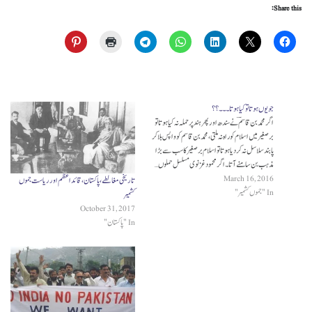
Share this:
جو یوں ہوتا تو کیا ہوتا۔۔۔؟؟
اگر محمد بن قاسمؔ نے سندھ اور پھر ہند پر حملہ نہ کیا ہوتا تو
برصغیر میں اسلام کو راہ نہ ملتی،محمد بن قاسم کو واپس بلا کر
پابند سلاسل نہ کر دیا ہوتا تو اسلام برصغیر کا سب سے بڑا
مذہب بن سامنے آتا۔ اگر محمود غزنوی مسلسل حملوں…
March 16, 2016
تاریخی مغالطے، پاکستان، قائد اعظم اور ریاست جموں
In "جموں کشمیر"
کشمیر
October 31, 2017
In "پاکستان"