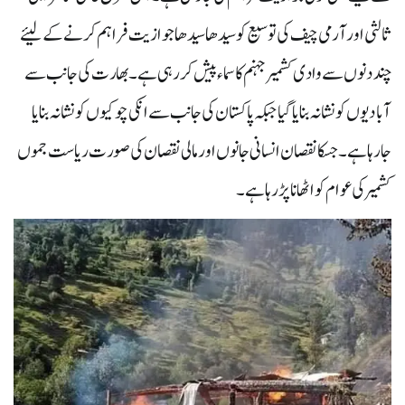
ثالثی اور آرمی چیف کی توسیع کو سیدھا سیدھا جوازیت فراہم کرنے کے لیئے
چند دنوں سے وادی کشمیر جہنم کا سماء پیش کر رہی ہے۔ بھارت کی جانب سے
آبادیوں کو نشانہ بنایا گیا جبکہ پاکستان کی جانب سے انکی چوکیوں کو نشانہ بنایا
جارہا ہے۔ جسکا نقصان انسانی جانوں اور مالی نقصان کی صورت ریاست جموں
کشمیر کی عوام کو اٹھانا پڑ رہا ہے۔