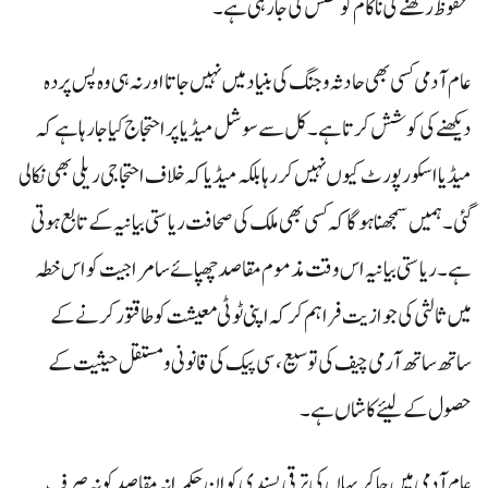
محفوظ رکھنے کی ناکام کوشش کی جارہی ہے۔
عام آدمی کسی بھی حادثہ و جنگ کی بنیاد میں نہیں جاتا اور نہ ہی وہ پس پردہ
دیکھنے کی کوشش کرتا ہے۔ کل سے سوشل میڈیا پر احتجاج کیا جارہا ہے کہ
میڈیا اسکو رپورٹ کیوں نہیں کر رہا بلکہ میڈیا کہ خلاف احتجاجی ریلی بھی نکالی
گئی۔ ہمیں سمجھنا ہوگا کہ کسی بھی ملک کی صحافت ریاستی بیانیہ کے تابع ہوتی
ہے۔ ریاستی بیانیہ اس وقت مذموم مقاصد چھپائے سامراجیت کو اس خطہ
میں ثالثی کی جوازیت فراہم کرکہ اپنی ٹوٹی معیشت کو طاقتور کرنے کے
ساتھ ساتھ آرمی چیف کی توسیع، سی پیک کی قانونی و مستقل حیثیت کے
حصول کے لیئے کاشاں ہے۔
عام آدمی میں جاکر یہاں کی ترقی پسندی کو ان حکمرانہ مقاصد کو نہ صرف