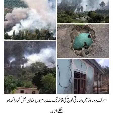
صرف دو روز میں بھارتی فوج کی فائرنگ سے دسیوں مکان جل کر راکھ ہو
چکے ہیں۔