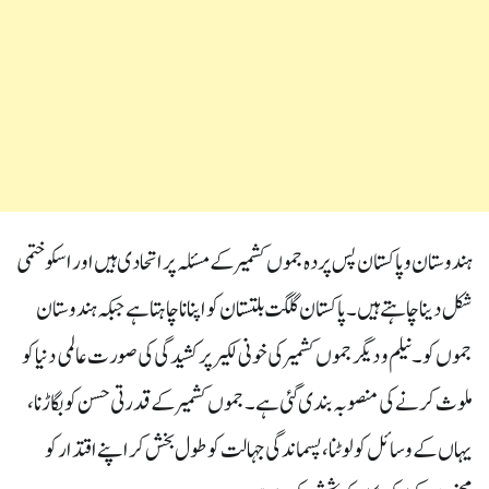
ہندوستان و پاکستان پس پردہ جموں کشمیر کے مسئلہ پر اتحادی ہیں اور اسکو ختمی
شکل دینا چاہتے ہیں۔ پاکستان گلگت بلتستان کو اپنانا چاہتا ہے جبکہ ہندوستان
جموں کو۔ نیلم ودیگر جموں کشمیر کی خونی لکیر پر کشیدگی کی صورت عالمی دنیا کو
ملوث کرنے کی منصوبہ بندی گئی ہے۔ جموں کشمیر کے قدرتی حسن کو بگاڑنا،
یہاں کے وسائل کو لوٹنا، پسماندگی جہالت کو طول بخش کر اپنے اقتدار کو