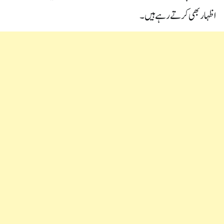
اظہار بھی کرتے رہے ہیں۔