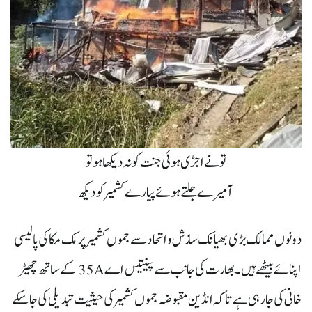
تو نے اجڑی ہوئی جنت کو نہ دیکھا ہو تو
آ میرے جلتے ہوئے پیارے کشمیر کو دیکھ
دونوں ممالک بڑی بھیانک سازش و اتحاد سے جموں کشمیر پر مک مکا کی پالیسی
اپنائے بیٹھے ہیں۔ بھارت کی جانب سے پینتیس اے 35A کے ساتھ چھیڑ
خانی کی جارہی ہے تاکہ انڈین مقبوضہ جموں کشمیر کی حیثیت تبدیلی کی جاسکے