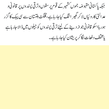
جبکہ پاکستانی مقبوضہ جموں کشمیر کے قوم پرستوں و ترقی پسندوں پر قانونی و
عدالتی کاروئیاں لا کر گھیرا تنگ کیا جارہا ہے ، گلگت بلتستان سے سی پیک کا گزر
ہو رہا اسکو قانونی جواز دینے کے لیئے ترقی پسندوں کو جیلوں میں ڈالا جارہا ہے
یا مختلف دفعات لگا کر پریشان کیا جارہا ہے۔