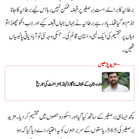
برطانیہ کا برائے راست برِصغیر پر قبضہ ممکن نہیں رہا اس لیے برطانیہ کا جانا
لازم ہوگیا تھا۔ یاد رہے برطانیہ نے جہاں جہاں قبضہ کیے اور جب انکو چھوڑا تو
وہاں پر تقسیم کی ایک لمبی داستان قائم کی۔ جسکی وجہ نئی نوآبادیاتی پالیسیاں
تھیں۔
~ مزید پڑھیں
ہندوستان کے خلاف ناگاز (لینڈ) مزاحمت کی تاریخ
کچھ ایسا ہی برصغیر کے ساتھ کیا گیا اور اسکو دو حصوں میں تقسیم کر دیا۔مزید
برصغیر کی 565 ریاستوں کے سربراہوں کو یہ اختیار دے دیا گیا کہ وہ