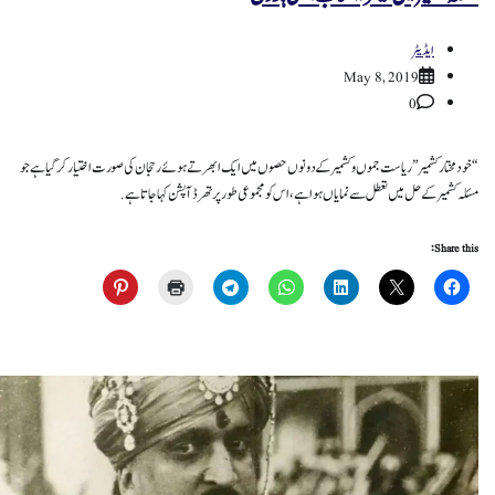
ایڈیٹر
May 8, 2019
0
“خودمختار کشمیر” ریاست جموں و کشمیر کے دونوں حصوں میں ایک ابھرتے ہوئے رحجان کی صورت اختیار کر گیا ہے جو
مسئلہ کشمیر کے حل میں تعطل سے نمایاں ہوا ہے، اس کو مجموعی طور پر تھرڈ آپشن کہا جاتا ہے.
Share this: