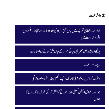
تازہ اشاعت
38 روزہ احتجاجی تحریک میں جاں بحق افراد کی تعداد 41 سے تجاوز، سینکڑوں
افراد حراست میں
پونچھ ڈویژن میں جھڑپیں، پانچ افراد کے جاں بحق ہونے کی اطلاعات
پنے رام – افسانہ
جنڈالہ کراس پر رینجرز کی فائرنگ، ایک شخص جاں بحق، متعدد زخمی
جوائنٹ عوامی ایکشن کمیٹی کا 15 جولائی کو مظفرآباد کی طرف لانگ مارچ کا
اعلان