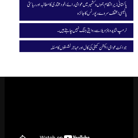
پاکستانی زیرِ انتظام جموں و کشمیر میں عوامی رائے، خودمختاری کا مطالبہ اور ریاستی
پالیسی: مختلف سروے رپورٹس کا جائزہ
ٹرمپ شاید وینزویلا سے روایتی جنگ نہیں چاہتے ہیں۔
جوائنٹ عوامی ایکشن کمیٹی کی کال اور مہاجر نشستوں کا مسئلہ