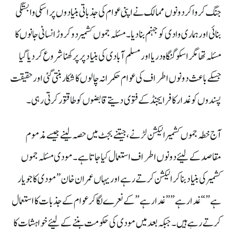
جنگ کروا کر دونوں ممالک نے اپنی عوام کی جذباتی بنیادوں پر اسکی وابستگی
بنائی اور ہماری وادی کو جہنم بنا دیا۔ مسئلہ جموں کشمیر دو کروڑ انسانی جانوں کا
مسئلہ تھا مگر اسکو گنگاہ دریا اور مسلم آبادی کی بنیاد پر پرکھنا شروع کر دیا گیا
جسکے باعث دونوں اطراف کی عوام حکمرانہ چالوں کا شکار بنتی گئی اور حقیقت
پسندوں کو غدار کافر ایجنڈ کے فتوی دیتے قابضوں کو طاقتور کرتی رہی۔
آج خطہ جموں کشمیر الیکشن لڑنے ، جیتنے بجٹ میں حصہ لینے جیسے مذموم
مقاصد کے لیئے دونوں اطراف استعمال کیا جاتا ہے۔ مودی مسئلہ جموں
کشمیر کی بنیاد بنا کر الیکشن کرتے رہے اور یہاں عمران خان” مودی کا جو یار
ہے” “غدار ہے” ” غدار ہے” کے نعرے لگا کر عوام کے جذبات کا استعمال
کرتے رہے ہیں۔ جبکہ بعد میں مودی کی حکومت بننے کے لیئے خواہشات کا