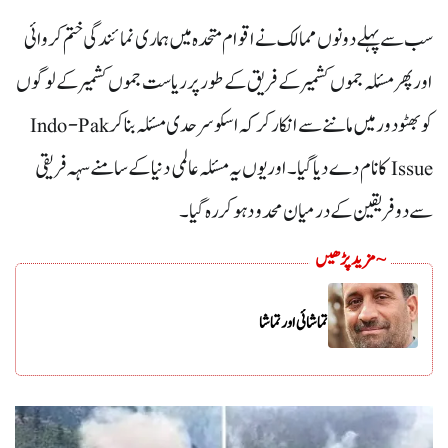
سب سے پہلے دونوں ممالک نے اقوام متحدہ میں ہماری نمائندگی ختم کروائی
اور پھر مسئلہ جموں کشمیر کے فریق کے طور پرریاست جموں کشمیر کے لوگوں
کو بھٹو دور میں ماننے سے انکار کرکہ اسکو سرحدی مسئلہ بنا کر Indo-Pak
Issue کا نام دے دیا گیا۔ اور یوں یہ مسئلہ عالمی دنیا کے سامنے سہہ فریقی
سے دو فریقین کے درمیان محدود ہوکر رہ گیا۔
~ مزید پڑھیں
تماشائی اور تماشا