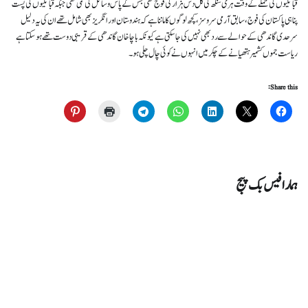
قبائلیوں کی حملے کے وقت ہری سنگھ کی کل دس ہزار کی فوج تھی جس کے پاس وسائل کی کمی تھی جبکہ قبائلیوں کی پست
پناہی پاکستان کی فوج، سابق آرمی سروسز، کچھ لوگوں کا ماننا ہے کہ ہندوستان اور انگریز بھی شامل تھے ان کی یہ دلیل
سرحدی گاندھی کے حوالے سے رد بھی نہیں کی جا سکتی ہے کیونکہ باچا خان گاندھی کے قریبی دوست تھے ہو سکتا ہے
ریاست جموں کشمیر ہتھیانے کے چکر میں انہوں نے کوئی چال چلی ہو ۔
Share this:
ہمارا فیس بک پیج