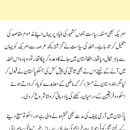
امریکہ بھی مسئلہ ریاست جموں کشمیر کی بنیاد پر یہاں اپنے مذموم مقاصد کی
تکمیل کرتا رہا ہے۔ خطہ کی سیاست نے گزشتہ کچھ عرصہ سے امریکہ کو یہاں
سے باہر نکال دیا تھا۔ افغانستان میں جانے کا وعدہ کرچکا تھا۔ تو دوبارہ اس خطہ
میں آنے کے لیئے اس نے بھی ثالثی کی پیش کش کی جسکو پاکستان نے قبول کر
لیا مگر ہندوستان نے مسترد کرکہ ماضی کے معاہدے کو یاد کرواتے ہوئے
اسکو دو فریقین کے درمیان رکھنے کی یاد دہانی کروانا شروع کر دی۔
پاکستان میں آرمی چیف کی مدت بھی ختم ہونے والی ہے اور اسکو توسیع دینے
کے لیئے بھی کوئی جوازیت فراہم کی جارہی ہے۔ اس طرح عالمی سامراجی