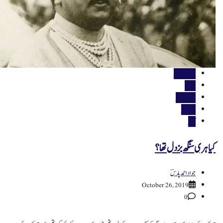
آج کے کالمز
تاریخ
جموں کشمیر
فیچر کالمز
کالمز
کیا ہری سنگھ بزدل تھا؟
جواد احمد پارسؔ
October 26, 2019
0