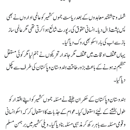
شملہ و تاشقند معاہدوں کے بعد ریاست جموں کشمیر کو عالمی اداروں نے بھی
پس پشت ڈال دیا۔ انسانی حقوق کی رپورٹ شائع ہوا کرتی تھی مگر عالمی ساز
باز سے اب کی بار اسکو بھی روک دیا گیا۔
یہاں مختلف اوقات میں مختلف مگر جاندار تحریکوں نے جنم لیا مگر کوئی مستقل
تنظیم نہ ہونے کے باعث بزور طاقت ہندوستان و پاکستان کی طرف سے کچل
دیا گیا۔
ہندوستان و پاکستان کے حکمران طبقے نے مسئلہ جموں کشمیر کو اپنے اقتدار کو
طول بخشنے کے لیئے استعمال کیا۔ عوام کے جذبات کا استعمال کرکہ اسکو انسانی
و قومی مسئلہ سے باہر رکھ کر مذہبی مسئلہ بنا دیا گیا۔ ویلی کشمیر میں برہمن مسلم