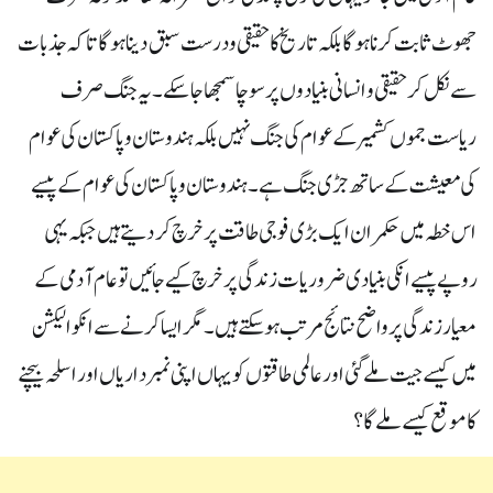
جھوٹ ثابت کرنا ہوگا بلکہ تاریخ کا حقیقی و درست سبق دینا ہوگا تاکہ جذبات
سے نکل کر حقیقی و انسانی بنیادوں پر سوچا سمجھا جاسکے۔ یہ جنگ صرف
ریاست جموں کشمیر کے عوام کی جنگ نہیں بلکہ ہندوستان و پاکستان کی عوام
کی معیشت کے ساتھ جڑی جنگ ہے۔ ہندوستان و پاکستان کی عوام کے پیسے
اس خطہ میں حکمران ایک بڑی فوجی طاقت پر خرچ کر دیتے ہیں جبکہ یہی
روپے پیسے انکی بنیادی ضروریات زندگی پر خرچ کیے جائیں تو عام آدمی کے
معیار زندگی پر واضح نتائج مرتب ہوسکتے ہیں۔ مگر ایسا کرنے سے انکو الیکشن
میں کیسے جیت ملے گئی اور عالمی طاقتوں کو یہاں اپنی نمبرداریاں اور اسلحہ بیچنے
کا موقع کیسے ملے گا؟