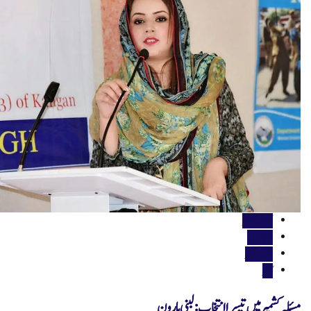
آج کے کالمز
اہم خبریں
جموں کشمیر
کالمز
مسئلہ کشمیر میں تیسرا انتخاب: لبنی ہارون