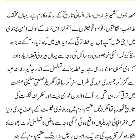
خطہ جموں کشمیر ہزاروں سالہ انسانی تاریخ کے ارتقاء کا نام ہے. یہاں مختلف
مذاہب، ثقافتیں، قوم و قومیتوں نے جنم لیا. اس خطہ کے لوگ امن پسندی
میں اپنی مثال آپ ہیں. یہ خطہ ترقی کے میدان میں کچھ زیادہ آگئے نہ بڑھ
سکا کیونکہ اسکی خوبصورتی و وسائل کی وجہ سے یہاں بیرونی قبضہ زیادہ اور
آزادی کم ہی موجود رہی ہے. یہ خطہ بڑے تسلسل کے اندر جاگیردارانہ عہد
سے گزر کر جمہوری عہد کی طرف سفر کر رہا تھا. گھریلو صنعتی مشینی صنعت
میں ترقی کر رہی تھی. ہر آنے والا دن عوامی جیت اور حکمرانہ شکست کی
تاریخ لکھ رہا تھا مگر جنگ عظیم دوم میں برطانوی شکست کے باعث پوری دنیا
میں جغرافیائی تبدیلیاں واقع ہوئی جسکی وجہ سے ماضی کا تسلسل ٹوٹ پھوٹ کا
شکار ہو کر تخریب کی تاریک راہوں پر چل پڑا. جنگ عظیم دوم کے بعد