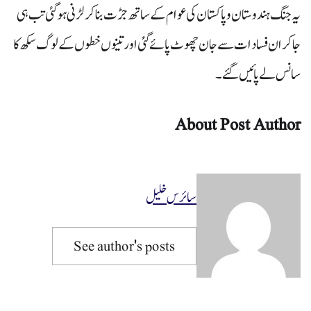
یہ جنگ ہندوستان و پاکستان کی عوام کے ساتھ جڑت بنا کر لڑنی ہوگئی تب ہی
جاکر ان فسادات سے جان چھوٹ پائے گئی اور تینوں خطوں کے لوگ سکھ کا
سانس لے پائیں گئے۔
About Post Author
سائرس خلیل
See author's posts