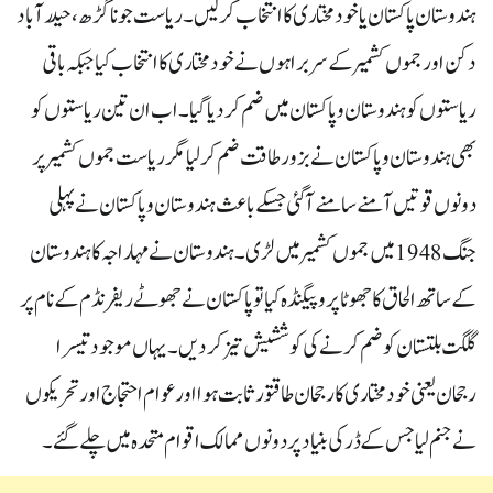
ہندوستان پاکستان یا خودمختاری کا انتخاب کر لیں۔ ریاست جوناگڑھ، حیدرآباد
دکن اور جموں کشمیر کے سربراہوں نےخودمختاری کا انتخاب کیا جبکہ باقی
ریاستوں کو ہندوستان و پاکستان میں ضم کر دیا گیا۔ اب ان تین ریاستوں کو
بھی ہندوستان و پاکستان نے بزور طاقت ضم کر لیا مگر ریاست جموں کشمیر پر
دونوں قوتیں آمنے سامنے آگئی جسکے باعث ہندوستان و پاکستان نے پہلی
جنگ 1948 میں جموں کشمیر میں لڑی۔ ہندوستان نے مہاراجہ کا ہندوستان
کے ساتھ الحاق کا جھوٹا پروپیگنڈہ کیا تو پاکستان نے جھوٹے ریفرنڈم کے نام پر
گلگت بلتستان کو ضم کرنے کی کوششیش تیز کر دیں۔ یہاں موجود تیسرا
رجحان یعنی خودمختاری کا رجحان طاقتور ثابت ہوا اور عوام احتجاج اور تحریکوں
نے جنم لیا جس کے ڈر کی بنیاد پر دونوں ممالک اقوام متحدہ میں چلے گئے۔