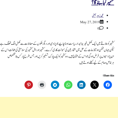
کشمیر کیا بنے گا؟
محمد زبیر بھٹی
May 27, 2019
0
کشمیر کو علاقے میں ایک مکمل غیر جانبدار ریاست ہونا چاہیے جو پڑوسی اور دیگر ملکوں کے معاملات سے مکمل الگ تھلگ رہے
لیکن جہاں ممکن ہو تنازعات کے حل میں متحاربین کی سہولت کاری کرے۔کشمیر اور اہلِ کشمیر کی سلامتی کی ضمانت اس کے
ان پڑوسیوں پر فرض ہو گی جواس کے محتاج ہیں۔ وہ کشمیر کو ایک پارک تسلیم کریں اور جس طرح پارکس بلاتخصیص
ہرخاص وعام کے لیے کھلے ہوتے ہیں
Share this: