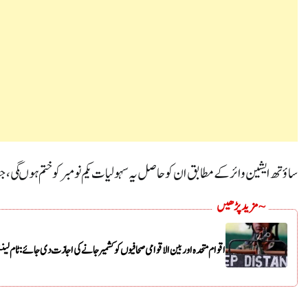
ساؤتھ ایشین وائر کے مطابق ان کو حاصل یہ سہولیات یکم نومبر کو ختم ہوںگی ، جب جموں و کشمیر تن
~ مزید پڑھیں
اقوام متحدہ اور بین الاقوامی صحافیوں کو کشمیر جانے کی اجازت دی جائے: ٹام 