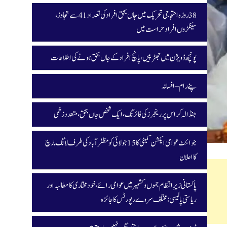
38 روزہ احتجاجی تحریک میں جاں بحق افراد کی تعداد 41 سے تجاوز،
سینکڑوں افراد حراست میں
پونچھ ڈویژن میں جھڑپیں، پانچ افراد کے جاں بحق ہونے کی اطلاعات
پنے رام – افسانہ
جنڈالہ کراس پر رینجرز کی فائرنگ، ایک شخص جاں بحق، متعدد زخمی
جوائنٹ عوامی ایکشن کمیٹی کا 15 جولائی کو مظفرآباد کی طرف لانگ مارچ
کا اعلان
پاکستانی زیرِ انتظام جموں و کشمیر میں عوامی رائے، خودمختاری کا مطالبہ اور
ریاستی پالیسی: مختلف سروے رپورٹس کا جائزہ