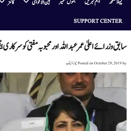
پہلا صفحہ
اہم خبریں
جموں کشمیر
بین الاقوامی
کالمز
SUPPORT CENTER
سابق وزرائے اعلیٰ عمر عبداللہ اور محبوبہ مفتی کو سرکاری ب
by
October 29, 2019
Posted on
نیوز ڈیسک