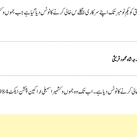
تی کو یکم نومبر تک اپنے سرکاری بنگلےس خالی کرنے کا نوٹس دیا گیا ہے جب جموں و کش
رجہ شاہ محمود قریشی