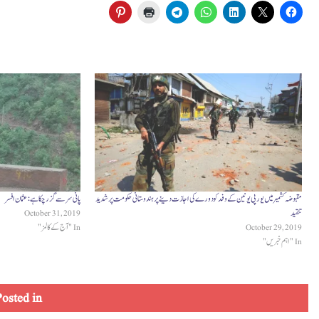
مقبوضہ کشمیر میں یورپی یونین کے وفد کو دورے کی اجازت دینے پر ہندوستانی حکومت پر شدید
پانی سر سے گزر چکا ہے: عثمان افسر
تنقید
October 31, 2019
October 29, 2019
In "آج کے کالمز"
In "اہم خبریں"
osted in