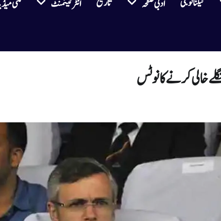
ٹیکنالوجی
تاریخ
ادبی صفحہ
انٹرٹینمنٹ
ملٹی میڈی
نگلے خالی کرنے کا نوٹس