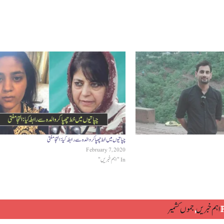
چپاتیوں میں خط چھپا کر والدہ سے رابطہ کیا: التجا مفتی
February 7, 2020
In "اہم خبریں"
P
اہم خبریں
,
جموں کشمیر