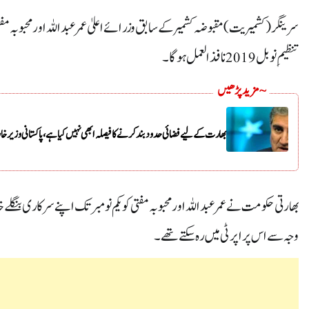
سرینگر (کشمیریت) مقبوضہ کشمیر کے سابق وزرائے اعلیٰ عمر عبداللہ اور محبوبہ مف
تنظیمِ نو بل 2019 نافذ العمل ہوگا۔
~ مزید پڑھیں
بھارت کے لیے فضائی حدود بند کرنے کا فیصلہ ابھی نہیں کیا ہے، پاکستانی وزیر خا
وجہ سے اس پراپرٹی میں رہ سکتے تھے ۔