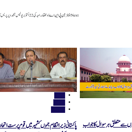
Next:
چیئرمین پی این اے ذولفقار راجہ کی 22 اکتوبر پولیس تشدد پر پریس کانفرنس
اہم خبریں
جموں کشمیر
گلگت بلتستان
یوں سے متعلق ہر سوال کا جواب
پاکستانی زیر انتظام جموں کشمیر میں قوم پرست اتحا