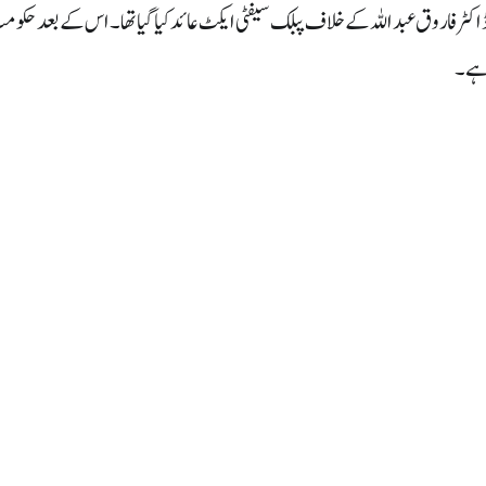
سے سرینگر میں نظر بند ہیں۔ ڈاکٹر فاروق عبداللہ کے خلاف پبلک سیفٹی ایکٹ عائد کیا گیا تھا۔ اس کے بعد ح
ا ہے۔