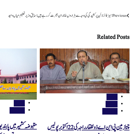
Post
Previous:
سیز فائر لائن پر کشیدگی کی وجہ سے ہزاروں خاندان ہجرت کر رہے ہیں:سابق وزیر تعلیم میاں وحید
navigation
Related Posts
اہم خبریں
اہم خبریں
جموں کشمیر
حالات حاضرہ
حالات حاضرہ
مقبوضہ کشمیر میں پابند
چیئرمین پی این اے ذولفقار راجہ کی 22 اکتوبر پولیس