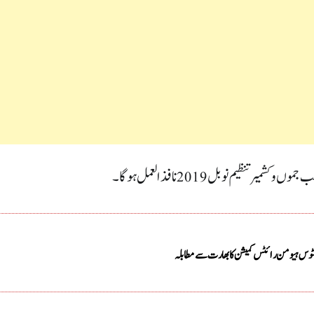
ظیم نو بل 2019 نافذ العمل ہوگا۔
لینٹوس ہیومن رائٹس کمیشن کا بھارت سے مطابلہ