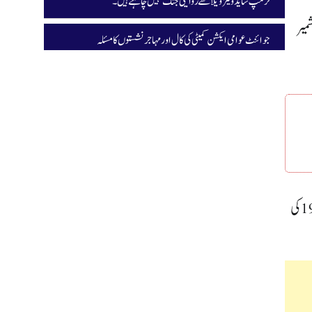
ٹرمپ شاید وینزویلا سے روایتی جنگ نہیں چاہتے ہیں۔
میر
جوائنٹ عوامی ایکشن کمیٹی کی کال اور مہاجر نشستوں کا مسئلہ
بھارتی حکومت نے عمر عبداللہ اور محبوبہ مفتی کو یکم نومبر تک اپنے سرکاری بنگلے خالی کرنے کا نوٹس دیا ہے۔ اب تک وہ جموں وکشمیر اسمبلی اراکین پنشن ایکٹ 1984 کی