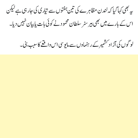
یہ بھی کہا گیا کہ لندن مظاہرے کی تین ہفتوں سے تیاری کی جا رہی ہے لیکن
اس کے بارے میں بھی بیرسٹر سلطان محمود نے کوئی بات یا بیان نہیں دیا ۔
لوگوں کی آزادکشمیر کے رہنماوں سے مایوسی اس واقعے کا سبب بنی۔