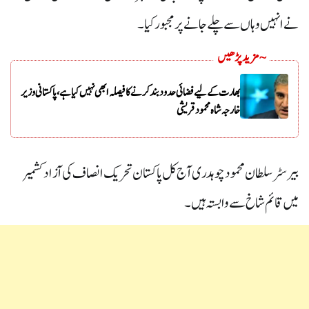
نے انہیں وہاں سے چلے جانے پر مجبور کیا۔
~ مزید پڑھیں
بھارت کے لیے فضائی حدود بند کرنے کا فیصلہ ابھی نہیں کیا ہے، پاکستانی وزیر
خارجہ شاہ محمود قریشی
بیرسٹر سلطان محمود چوہدری آج کل پاکستان تحریک انصاف کی آزاد کشمیر
میں قائم شاخ سے وابستہ ہیں۔