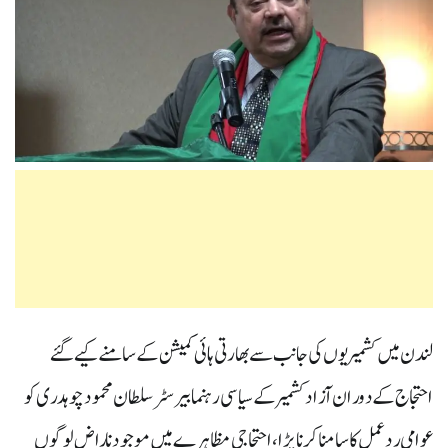
لندن میں کشمیریوں کی جانب سے بھارتی ہائی کمیشن کے سامنے کیے گئے
احتجاج کے دوران آزاد کشمیر کے سیاسی رہنما بیرسٹر سلطان محمود چوہدری کو
عوامی ردعمل کا سامنا کرنا پڑا ، احتجاجی مظاہرے میں موجود ناراض لوگوں