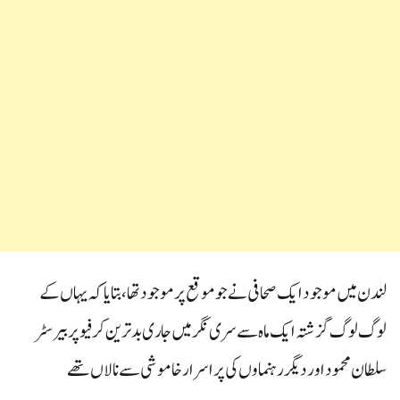
لندن میں موجود ایک صحافی نے جو موقع پر موجود تھا ، بتایا کہ یہاں کے
لوگ لوگ گزشتہ ایک ماہ سے سری نگر میں جاری بدترین کرفیو پر بیرسٹر
سلطان محمود اور دیگر رہنماوں کی پراسرار خاموشی سے نالاں تھے