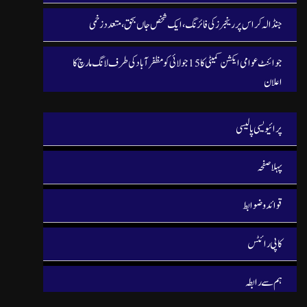
جنڈالہ کراس پر رینجرز کی فائرنگ، ایک شخص جاں بحق، متعدد زخمی
جوائنٹ عوامی ایکشن کمیٹی کا 15 جولائی کو مظفرآباد کی طرف لانگ مارچ کا
اعلان
پرائیویسی پالیسی
پہلا صفحہ
قوائد و ضوابط
کاپی رائٹس
ہم سے رابطہ