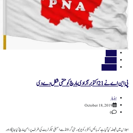
اہم خبریں
جموں کشمیر
حالات حاضرہ
پی این اے نے21 اکتوبر آزادی مارچ کو حتمی شکل دے دی
ایڈیٹر
October 18, 2019
0
اجلاس میں‌فیصلہ کیا گیا ہے کہ بائیس اکتوبر کو یونیورسٹی گراؤنڈ سے اسمبلی سیکرٹریٹ کی طرف پرامن مارچ کیا جائیگا، اور