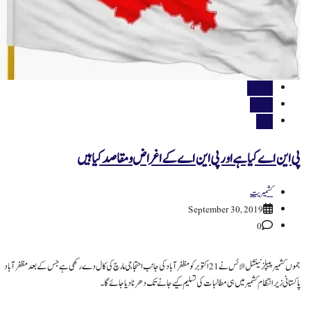
اہم خبریں
ملٹی میڈیا
ویڈیوز
پی این اے کیا ہے اور پی این اے کے اغراض و مقاصد کیا ہیں
کشمیریت
September 30, 2019
0
جموں کشمیر پیپلز نینشل الائس نے 21 اکتوبر کو مظفرآباد کی جانب احتجاجی مارچ کی کال دے رکھی ہے جس کے بعد مظفرآباد
پاکستانی زیر انتظام کشمیر میں ہی مطالبات کی تسلیم کیے جانے تک دھرنا دیا جائے گا۔