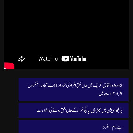
38 روزہ احتجاجی تحریک میں جاں بحق افراد کی تعداد 41 سے تجاوز، سینکڑوں
افراد حراست میں
پونچھ ڈویژن میں جھڑپیں، پانچ افراد کے جاں بحق ہونے کی اطلاعات
پنے رام – افسانہ