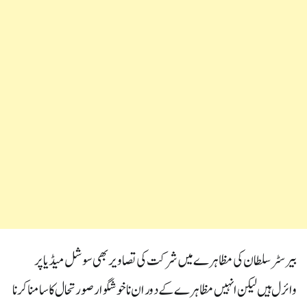
بیرسٹر سلطان کی مظاہرے میں شرکت کی تصاویر بھی سوشل میڈیا پر
وائرل ہیں لیکن انہیں مظاہر ے کے دوران ناخوشگوار صورتحال کا سامنا کرنا