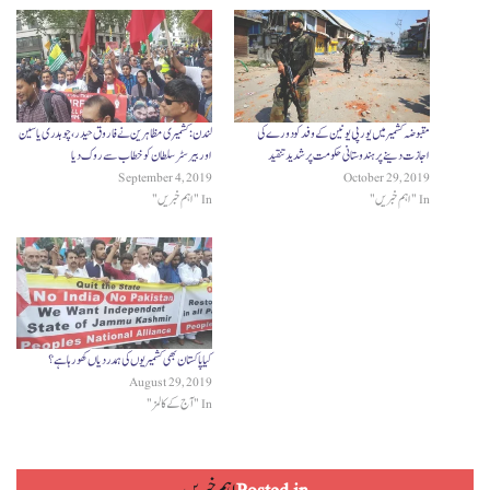
مقبوضہ کشمیر میں یورپی یونین کے وفد کو دورے کی
لندن: کشمیری مظاہرین نے فاروق حیدر، چوہدری یاسین
اجازت دینے پر ہندوستانی حکومت پر شدید تنقید
اور بیرسٹر سلطان کو خطاب سے روک دیا
September 4, 2019
October 29, 2019
In "اہم خبریں"
In "اہم خبریں"
کیا پاکستان بھی کشمیریوں کی ہمدردیاں کھو رہا ہے؟
August 29, 2019
In "آج کے کالمز"