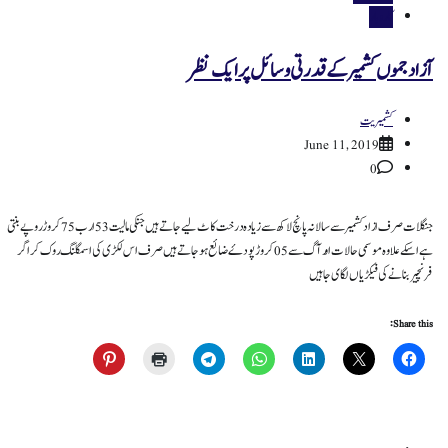
کاروبار
آزاد جموں کشمیر کے قدرتی وسائل پر ایک نظر
کشمیریت
June 11, 2019
0
جنگلات صرف ازاد کشمیر سے سالانہ پانچ لاکھ سے زیادہ درخت کاٹ لیے جاتے ہیں جنکی مالیت 53ارب 75کروڑ روپے بنتی
ہے اسکے علاوہ موسمی حالات اورآگ سے 05 کروڑ پودۓ ضائع ہو جاتے ہیں صرف اس لکڑی کی اسمگلنگ روک کر اگر
فرنچیر بنانے کی فیکڑیاں لگای جاہیں
Share this: