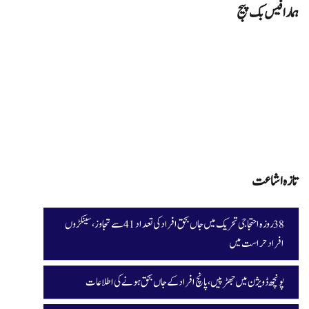
ہمارا فیس بک پیج
تازہ اشاعت
38 روزہ احتجاجی تحریک میں جاں بحق افراد کی تعداد 41 سے تجاوز، سینکڑوں
افراد حراست میں
پونچھ ڈویژن میں جھڑپیں، پانچ افراد کے جاں بحق ہونے کی اطلاعات