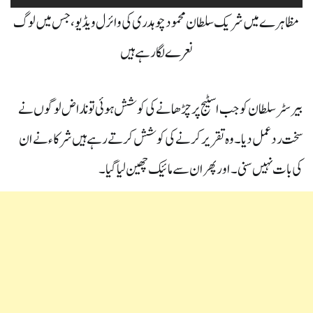
مظاہرے میں شریک سلطان محمود چوہدری کی وائرل ویڈیو، جس میں لوگ
نعرے لگا رہے ہیں
بیرسٹر سلطان کو جب اسٹیج پر چڑھانے کی کوشش ہوئی تو ناراض لوگوں نے
سخت ردعمل دیا ۔ وہ تقریر کرنے کی کوشش کرتے رہے ہیں شرکاء نے ان
کی بات نہیں سنی ۔ اور پھر ان سے مائیک چھین لیا گیا۔