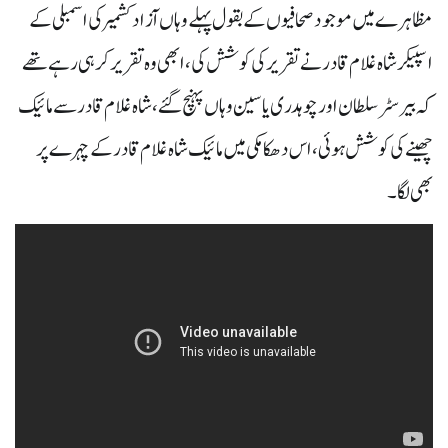
مظاہرے میں موجود صحافیوں کے بقول پہلے وہاں آزادکشمیر کی اسمبلی کے
اسپیکر شاہ غلام قادر نے تقریر کی کوشش کی ، ابھی وہ تقریر کر ہی رہے تھے
کہ بیرسٹر سلطان اور چوہدری یاسین وہاں پہنچ گئے ، شاہ غلام قادر سے مائیک
چھینے کی کوشش ہوئی ، اس دھکا مکی میں مائیک شاہ غلام قادر کے چہرے پر
بھی لگا ۔