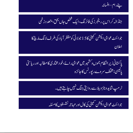
پنے رام – افسانہ
جنڈالہ کراس پر رینجرز کی فائرنگ، ایک شخص جاں بحق، متعدد زخمی
جوائنٹ عوامی ایکشن کمیٹی کا 15 جولائی کو مظفرآباد کی طرف لانگ مارچ کا
اعلان
پاکستانی زیرِ انتظام جموں و کشمیر میں عوامی رائے، خودمختاری کا مطالبہ اور ریاستی
پالیسی: مختلف سروے رپورٹس کا جائزہ
ٹرمپ شاید وینزویلا سے روایتی جنگ نہیں چاہتے ہیں۔
جوائنٹ عوامی ایکشن کمیٹی کی کال اور مہاجر نشستوں کا مسئلہ