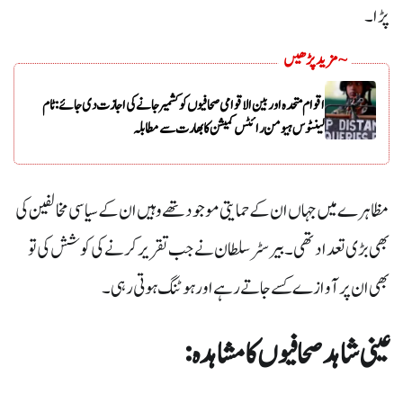
پڑا۔
~ مزید پڑھیں
اقوام متحدہ اور بین الاقوامی صحافیوں کو کشمیر جانے کی اجازت دی جائے: ٹام
لینٹوس ہیومن رائٹس کمیشن کا بھارت سے مطابلہ
مظاہرے میں جہاں ان کے حمایتی موجود تھے وہیں ان کے سیاسی مخالفین کی
بھی بڑی تعداد تھی۔ بیرسٹر سلطان نے جب تقریر کرنے کی کوشش کی تو
بھی ان پر آوازے کسے جاتے رہے اور ہوٹنگ ہوتی رہی۔
عینی شاہد صحافیوں کا مشاہدہ :