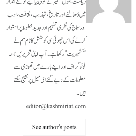
ریاست جموں کشمیر کے قومی بیانیے کو نئے انداز
میں ڈھالنے اور تاریخ، تہذیب، ثقافت، ادب
اور سماج کی فکری تفہیم اور جدید خطوط پر استوار
کرنے کی اس چھوٹی سی کوشش کا نام ہم نے
“کشمیریت” رکھا ہے۔ آپ اپنی تحریریں بمعہ
فوٹوگراف اور اپنے بارے میں تھوڑی سے
معلومات کے دیے گئے ای میل پر بھیج سکتے
ہیں۔
editor@kashmiriat.com
See author's posts