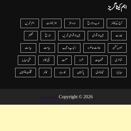
اہم کیٹا گریز
آج کے کالمز
ادب و تاریخ
اردو نثر
انٹرٹینمنٹ
اہم خبریں
بھارت
بین الاقوامی
بین الاقوامی خبریں
تاریخ
تعلیم
جموں کشمیر
حالات حاضرہ
دلچسپ و عجیب
سیاحت
سیاست
شاعری
شخصیات
شوبز
صحت
فیچر کالمز
ملٹی میڈیا
ویڈیوز
ٹیکنالوجی
پاکستان
کاروبار
کالمز
گلگت بلتستان
Copyright © 2026
کشمیریت