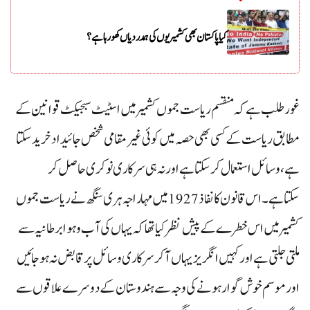
کیا پاکستان بھی کشمیریوں کی ہمدردیاں کھو رہا ہے؟
غور طلب ہے کہ منقسم ریاست جموں کشمیر میں اسٹیٹ سبجیکٹ قوانین کے
مطابق ریاست کے کسی بھی حصہ میں کوئی غیر مقامی شخص جائیداد خرید سکتا
ہے،وسائل استعمال کر سکتا ہے اور نہ ہی سرکاری نوکری حاصل کر
سکتاہے۔ اس قانون کا نفاذ 1927 میں مہاراجہ ہری سنگھ نے ریاست جموں
کشمیر میں اس خطرے کے پیش نظر کیا تھا کہ یہاں کی آب و ہوا برطانیہ سے
ملتی جلتی ہے اور کہیں انگریز یہاں آ کر سرکاری وسائل پر قابض نہ ہو جائیں
اور موسم خوش گوار ہونے کی وجہ سے ہندوستان کے دوسرے علاقوں سے