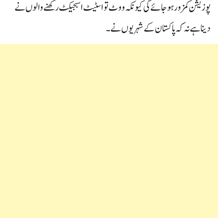
پوزیشن کمزور ہوجائے گی کیونکہ ووٹ تو اسٹیٹ اسبجیکٹ رکھنے والوں نے
دینا ہے نہ کہ پاکستان کے شہریوں نے ۔