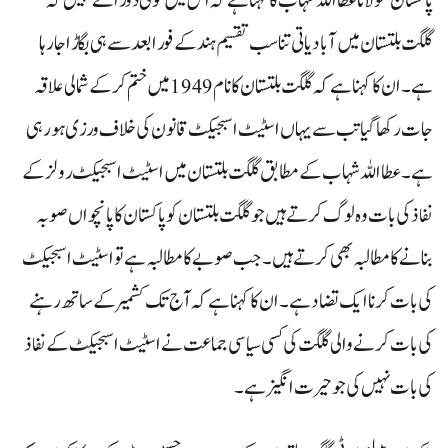
پاکستان مولانا عطااللہ شہاب کا کہنا ہے کہ اس میں کوئی دو رائے نہیں کہ
گلگت بلتستان میں آبادیاتی تناسب تقسیم ہند کے فورا بعد سے ہی بگاڑا جا رہا
ہے۔ ان کا کہنا ہے کہ گلگت بلتستان کا نام 1949 میں ختم کر کے شمالی علاقہ
جات رکھا گیا تب سے یہاں اسٹیٹ اسبجیکٹ قانون کی خلاف ورزی ہو رہی
ہے۔عطا اللہ شہاب کے مطابق گلگت بلتستان میں اسٹیٹ اسبجیکٹ رولز کے
نفاذ کی بات وہ لوگ کرتے ہیں جو گلگت بلتستان کو پاکستان کا پانچواں صوبہ
بنانے کا مطالبہ بھی کرتے ہیں۔جب صوبے کا مطالبہ ہے تو اسٹیٹ اسبجیکٹ
کی بات کرنا ایک تضاد ہے۔ ان کا کہنا ہے کہ آج تک کشمیر کے ساتھ رہنے
کی بات کرنے والی گلگت کی کسی سیاسی جماعت نے اسٹیٹ اسبجیکٹ کے نفاذ
کی بات نہیں کی جو حیرت انگیز ہے۔