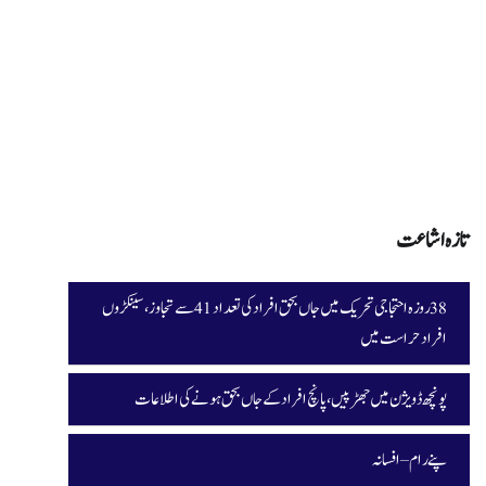
تازہ اشاعت
38 روزہ احتجاجی تحریک میں جاں بحق افراد کی تعداد 41 سے تجاوز، سینکڑوں
افراد حراست میں
پونچھ ڈویژن میں جھڑپیں، پانچ افراد کے جاں بحق ہونے کی اطلاعات
پنے رام – افسانہ