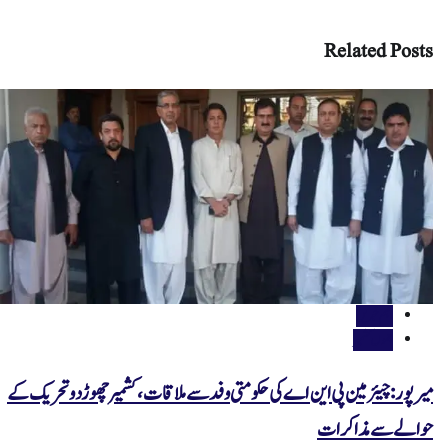
Related Posts
اہم خبریں
جموں کشمیر
میر پور: چیئر مین پی این اے کی حکومتی وفد سے ملاقات، کشمیر چھوڑ دو تحریک کے
حوالے سے مذاکرات