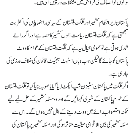
لوگوں کو انصاف کی فراہمی میں مشکلات درپیش آتی ہیں۔
پاکستان زیر انتظام کشمیر اور گلگت بلتستان کے سیاسی راہنما ﺅں کی اکثریت
سمجھتی ہے کہ گلگت بلتستان ریاست جموں کشمیر کا حصہ ہے اور اگر رائے
شماری ہوتی ہے تو عمومی خیال یہ ہے کہ گلگت بلتستان کے عوام کا ووٹ
پاکستان کو جا ئے گا لیکن جب وہاں اسٹیٹ سبجیکٹ قانون کی خلاف ورزی کی
جا رہی ہے ۔
اگرگلگت میں پاکستان سٹیزن شپ ایکٹ لایا گیا یا صوبہ بنایا گیا توگلگت بلتستان
کے عوام پاکستان کے شہری کہلائیں گے اور وہ مسئلہ کشمیر کے حل لیے لیے
ممکنہ استصواب رائے میں ووٹ دینے کے اہل نہیں ہوں گے۔ اس سے
مسئلہ کشمیر کی بین الاقوامی حیثیت متاثر ہو گی اور مسئلہ کشمیر پر پاکستان کی