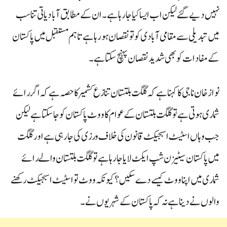
نہیں دیے گئے لیکن اب ایسا کیا جا رہا ہے۔ان کے مطابق آبادیاتی تناسب
میں تبدیلی سے مقامی آبادی کو تو نقصان ہو رہا ہے تاہم مستقبل میں پاکستان
کے مفادات کو بھی شدید نقصان پہنچ سکتا ہے۔
نواز خان ناجی کا کہنا ہے کہ گلگت بلتستان تنازع کشمیر کا حصہ ہے کہ اگر رائے
شماری ہوتی ہے تو گلگت بلتستان کے عوام کا ووٹ پاکستان کو جا سکتا ہے لیکن
جب وہاں اسٹیٹ اسبجیکٹ قانون کی خلاف ورزی کی جا رہی ہے اور گلگت
میں پاکستان سیٹیزن شپ ایکٹ لایا جا رہا ہے تو گلگت بلتستان والے رائے
شماری میں اپنا ووٹ کیسے دے سکیں؟ کیونکہ ووٹ تو اسٹیٹ اسبجیکٹ رکھنے
والوں نے دینا ہے نہ کہ پاکستان کے شہریوں نے ۔