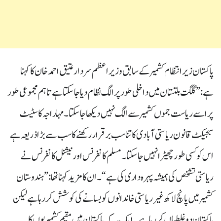
پاکستان زیر انتظام کشمیر کے سابق وزیر اعظم سردار عتیق احمد خان کا کہنا
ہے:” گلگت بلتستان میں داخلی طور پر الگ نظام دیا جا سکتا ہے تاہم مجموعی طور
پر اسے ریاست جموں کشمیر سے الگ نہیں دیکھا جا سکتا۔ مہاراجہ کا سٹیٹ
سبجیکٹ قانون ریاستی آبادی کا تناسب برقرار رکھنے کا سب سے بڑا ذریعہ ہے
اس کو کسی طور چھیڑا نہیں جا سکتا۔ مسلم کانفرنس اور نیشنل کانفرنس نے
ریاستی تشخص کی ہمیشہ پہرہ داری کی ہے“۔ان کامزید کہنا تھا:” ہندوستان
کشمیر میں پانچ لاکھ غیر ریاستی خاندانوں کو بسانے کی کوشش کر رہا ہے لیکن
پاکستان دو غلطیاں کر رہا ہے۔ ایک یہ کہ پاکستان میں مقیم کشمیریوں کا