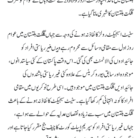
بلتستان میں نافذ امپاورمنٹ آرڈر 2009 کے تحت وہاں کے عوام کو صرف
گلگت بلتستان کا شہری مانا گیا ہے۔
سٹیٹ اسبجیکٹ رولز کا نفاذ نہ ہونے کی وجہ سے جہاںگلگت بلتستان میں عوام
روز اول سے مقامی وسائل سے محروم رہے وہیںغیر ریاستی افراد کو
جائیدادوں کی الاٹمنٹ بھی کی گئی ۔اس وقت پاکستان کے کئی سیاستدانوں ،
موجودہ اور سابق بیوروکریٹس کے علاوہ کئی غیر ریاستی باشندوں کی
جائیدادیں گلگت بلتستان میں موجود ہیں۔اسی طرح نوکریوں میں مقامی
افراد کا کوٹہ انتہائی کم رکھا گیا ہے۔ سٹیٹ سبجیکٹ کا نفاذ نہ ہونے کے باعث
گلگت بلتستان میں سب سے زیادہ نقصان عدلیہ کے حوالے سے ہوا ہے ،
جہاں غیر ریاستی افراد کو سپریم اپیلٹ کورٹ کا چیف جج مقرر کیا جاتا ہے اور