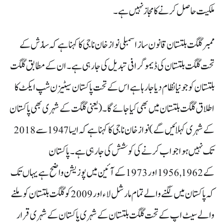
ملکیت حاصل کرنے کا مجاز نہیں ہے۔
ممبرگلگت بلتستان قانون ساز اسمبلی نواز خان ناجی کا کہنا ہے کہ سازش کے
تحت گلگت بلتستان کی ڈیمو گرافی تبدیل کی جا رہی ہے۔ ان کے مطابق گلگت
بلتستان کو جو نیا نظام دیا جا رہا ہے اس کے تحت پاکستان سیٹیزن شپ ایکٹ کا
اطلاق گلگت بلتستان میں بھی کیا جائے گا۔ (یعنی گلگت کے شہری بھی پاکستان
کے شہری کہلائیں گے) نواز خان ناجی کا کہنا ہے کہ ایسا 1947 سے 2018
تک نہیں ہوا جو اب کرنے کی کوشش کی جا رہی ہے۔ پاکستان
کے 1956,1962 اور 1973 کے آئین میں پوزیشن واضح ہے یہاں تک
کہ پاکستان میں لگنے والے تمام مارشل لاءاور 2009 کو گلگت بلتستان کو ملنے
والے سیٹ اپ کے تحت گلگت بلتستان کے شہری پاکستان کے شہری قرار