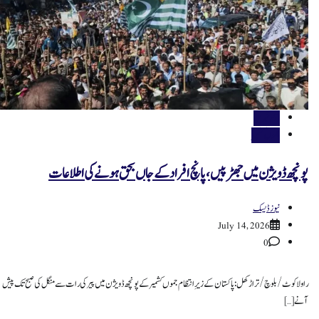
اہم خبریں
جموں کشمیر
پونچھ ڈویژن میں جھڑپیں، پانچ افراد کے جاں بحق ہونے کی اطلاعات
نیوز ڈیسک
July 14, 2026
0
راولاکوٹ / بلوچ / تراڑکھل: پاکستان کے زیرِ انتظام جموں کشمیر کے پونچھ ڈویژن میں پیر کی رات سے منگل کی صبح تک پیش
آنے […]