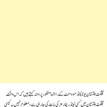
گلگت بلتستان یونائیٹڈ موومنٹ کے راہنما منظور پروانہ کہتے ہیں کہ اس وقت
گلگت بلتستان میں کسی لینڈ ریفارمز کی بات کی جا رہی ہے،معلوم نہیں یہ کیسی