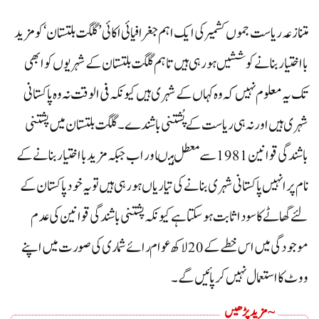
متنازعہ ریاست جموں کشمیر کی ایک اہم جغرافیائی اکائی ’گلگت بلتستان‘ کو مزید
با اختیار بنانے کوششیں ہورہی ہیں تاہم گلگت بلتستان کے شہریوں کو ابھی
تک یہ معلوم نہیں کہ وہ کہاں کے شہری ہیں کیونکہ فی الوقت نہ وہ پاکستانی
شہری ہیں اور نہ ہی ریاست کے پُشتنی باشندے۔گلگت بلتستان میں پشتنی
باشندگی قوانین1981سے معطل ہیںاور اب جبکہ مزید بااختیار بنانے کے
نام پر انہیں پاکستانی شہری بنانے کی تیاریاں ہورہی ہیں تو یہ خود پاکستان کے
لئے گھاٹے کا سودا ثابت ہوسکتا ہے کیونکہ پشتنی باشندگی قوانین کی عدم
موجودگی میں اس خطے کے20لاکھ عوام رائے شماری کی صورت میں اپنے
ووٹ کا استعمال نہیں کرپائیں گے۔
~ مزید پڑھیں