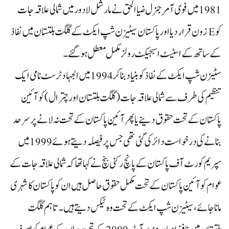
1981 میں فوی آمر جنرل ضیا الحق نے مارشل لا دور میں شمالی علاقہ جات
کو E زون قرار دیا اور پاکستان سیٹیزن شپ ایکٹ کے گلگت بلتستان میں نفاذ
کے ساتھ کے اسٹیٹ اسبجیکٹ رولز مکمل معطل ہو گئے۔
سٹیزن شپ ایکٹ کے نفاذ کو بنیاد بنا کر 1994 میں الجہاد ٹرسٹ نامی ایک
تنظیم کی طرف سے شمالی علاقہ جات( گلگت بلتستان اور چترال) کو آئین
پاکستان کے تحت حقوق دینے یا پھر آئین پاکستان کے تحت نہ لانے پر سرحد
بنانے کی درخواست دائر کی گئی تھی جس پر فیصلہ دیتے ہوئے 1999 میں
سپریم کورٹ آف پاکستان کے پانچ رکنی بنچ نے کہا تھا کہ شمالی علاقہ جات کے
عوام کو آئین پاکستان کے تحت مکمل حقوق حاصل ہیں ان کو پاکستان کا شہری
مانا جائے ، سیٹیزن شپ ایکٹ کے تحت وہ ٹیکس دیتے ہیں۔تاہم گلگت