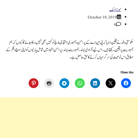
نیوز ڈیسک
October 18, 2019
0
حکومتی وفد نے یقین دلایا کہ پی این اے کے پرامن و جمہوری احتجاجی مارچ کو کہیں بھی نہیں روکا جائے گا کیوں کہ ہم
جمہوریت پر یقین رکھتے ہیں۔ اس لیے آزادی پسند، جمہوریت پسند، پرامن اتحاد میں شامل پارٹیوں کو اپنی سوچ و فکر کے
مطابق اس نوعیت کی سرگرمیاں کرنے کا حق حاصل ہے۔
Share this: