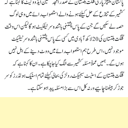
پاکستان پیپلز پارٹی گلگت بلتستان کے صدر امجد حسین ایڈووکیٹ کا کہنا ہے کہ
کشمیر کے تنازع کے حل کیلئے ہونے والے استصواب رائے میں وہی لوگ
حصہ لے سکیں گے جن کے پاس پشتنی باشندہ سرٹیفکیٹ ہو گا لیکن اس وقت
گلگت بلتستان کی 20 لاکھ آبادی میں کسی کے پاس پشتنی باشندہ سرٹیفیکٹ
موجود نہیں، اس طرح ہم استصواب رائے میں ووٹ دینے کے اہل نہیں
ہوں گے۔ہمیں عملاًمسئلہ کشمیر سے الگ کیا جا چکا ہے۔ ان کا کہنا ہے کہ
گلگت بلتستان کے اسٹیٹ سبجیکٹ رولز کی بحالی کیلئے تمام اسٹیک ہولڈرز کو سر
جوڑ کر بیٹھنا چاہیے ورنہ کل اس سے بڑا مسئلہ پیدا ہو سکتا ہے۔