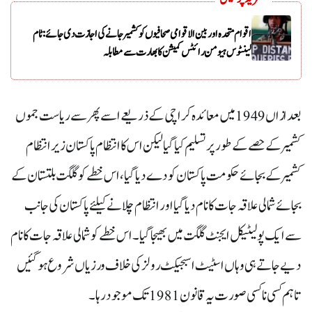
اقوام متحدہ اور بین الاقوامی صحافیوں کو کشمیر جانے کی اجازت دی جائے: ٹام
لینٹوس ہیومن رائٹس کمیشن کا بھارت سے مطابلہ
بعد ازاں 1949 میں معائدہ کراچی کے ذریعے اسے پھر سے ریاست جموں
کشمیر کے حصے کے طور پر تسلیم کیا گیا لیکن اس کا انتظام پاکستان زیر انتظام
کشمیر کے بجائے حکومت پاکستان کو دے دیا گیا، اس خطے کو گلگت بلتستان کے
بجائے شمالی علاقہ جات کا نام دیا گیا اور انتظام چلانے کیلئے پاکستان کی جانب
سے ایک پولیٹیکل ایجنٹ گلگت میں بھیجا گیا ۔ اس خطے کو شمالی علاقہ جات کا نام
دیے جاتے ہی وہاں اسٹیٹ اسبجیکٹ رولز کی خلاف ورزیاں شروع ہو گئیں
تاہم کسی نا کسی صورت یہ قانون 1981 تک موجود رہا ۔