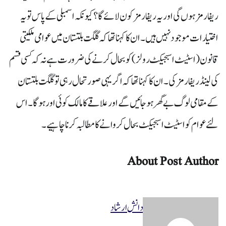
ریفارمز ہوں گی اور یہ ریفارمز کون لائے گا؟ کیونکہ اسمبلی کے پاس تو یہ
اختیارات موجود نہیں ہیں۔ان کا کہنا تھا کہ گلگت بلتستان میں عوامی ملکیتی
قانون (اسٹیٹ اسبجیکٹ رولز) کو بحال کرنے کی ضرورت ہے نہ کہ کسی قسم
کی لینڈ ریفارمز کی۔ان کا کہنا تھا کہ اگر یہی صورتحال رہی تو گلگت بلتستان
کے مقامی لوگ بے گھر ہو جائیں گے اور علاقے کا مالک کوئی اور ہو گا۔ اس
لئے عوام کو اسٹیٹ اسبجیکٹ بحال کروانے کا مطالبہ کرناچاہیے۔
About Post Author
دانش ارشاد