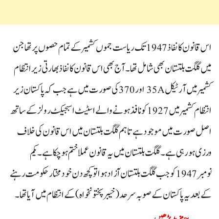
اس قانون کا نفاذ 1947 تک ریاست جموں کشمیر کے تمام حصوں پر تھا جن
میں گلگت بلتستان بھی شامل تھا۔ آج بھی اس قانون کا نفاذ بھارتی زیر انتظام
کشمیر میں آرٹیکل 35A اور370کی صورت میں ہے جب کہ پاکستان زیر
انتظام کشمیر میں 1927کو نافذ ہونے والے اسٹیٹ اسبجیکٹ رولز کے ساتھ
اصل صورت میں موجود ہے تاہم گلگت بلتستان میں اس قانون کی خلاف
ورزی ہو رہی ہے ۔ گلگت بلتستان میں یہ قانون عملاختم ہو چکا ہے۔یکم
نومبر1947 کو جب گلگت بلتستان آزاد ہوا توکچھ دن خود مختار حکومت رہنے
کے بعد یہ پاکستان کے صوبہ سرحد(خیبر پختونخواہ) کے انتظام میں آیا تھا۔
~ مزید پڑھیں