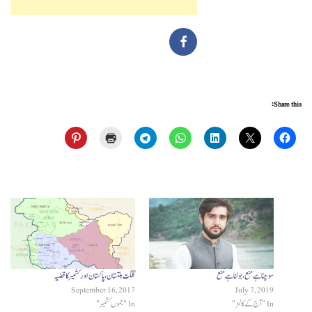
Share this:
سوچنا ہے منع ، بولنا ہے منع
گلگت بلتستان ، پاکستان اور کشمیر کا قضیہ
September 16, 2017
July 7, 2019
In "آج کے کالمز"
In "جموں کشمیر"