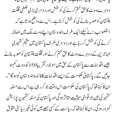
دوہرے ووٹ کا حق ختم کرنے کی کوشش اور دوسری بڑی غلطی گلگت
بلتستان کو صوبہ بنانے کی کوشش کرنا ہے۔اس سے واضح ہوتا ہے کہ
استصواب رائے کیلئے ایک طرف ہندوستان اپنے ووٹ بنک میں اضافہ
کرنے کی کوشش کر رہا ہے اور دوسری طرف پاکستان میں مقیم کشمیری
مہاجرین کے دوہرے ووٹ کا حق ختم کر نے اور گلگت بلتستان کو صوبہ بنانے
جیسے اقدامات سے پاکستان کے حق میں موجود تقریبا 50 لاکھ ووٹ کم ہو
جائیں گے۔پاکستانی حکومت کے ایسے اقدامات کا فائدہ ہندوستان کو ہو گا“۔
ان کا کہنا تھا کہ پاکستان کی حکومت اس وقت جو کر رہی ہے اس سے مسئلہ
کشمیر کی بین الاقوامی حیثیت متاثر ہو گی اور پاکستان کی مسئلہ کشمیر پر پوزیشن
کمزور ہو گی۔ ان کا کہنا تھا کہ ریاست کے کسی حصے میں کوئی غیر ریاستی حقوق