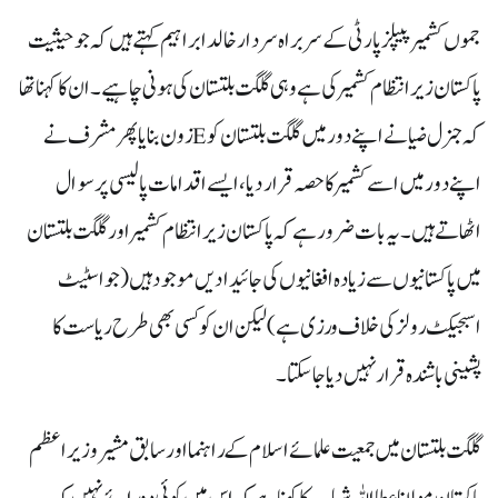
جموں کشمیر پیپلز پارٹی کے سربراہ سردار خالد ابراہیم کہتے ہیں کہ جو حیثیت
پاکستان زیر انتظام کشمیر کی ہے وہی گلگت بلتستان کی ہونی چاہیے۔ ان کا کہنا تھا
کہ جنرل ضیا نے اپنے دور میں گلگت بلتستان کو Eزون بنایا پھر مشرف نے
اپنے دور میں اسے کشمیر کا حصہ قرار دیا، ایسے اقدامات پالیسی پر سوال
اٹھاتے ہیں۔یہ بات ضرور ہے کہ پاکستان زیر انتظام کشمیر اور گلگت بلتستان
میں پاکستانیوں سے زیادہ افغانیوں کی جائیدادیں موجود ہیں(جو اسٹیٹ
اسبجیکٹ رولز کی خلاف ورزی ہے) لیکن ان کو کسی بھی طرح ریاست کا
پشینی باشندہ قرار نہیں دیا جا سکتا۔
گلگت بلتستان میں جمعیت علمائے اسلام کے راہنما اور سابق مشیر وزیر اعظم