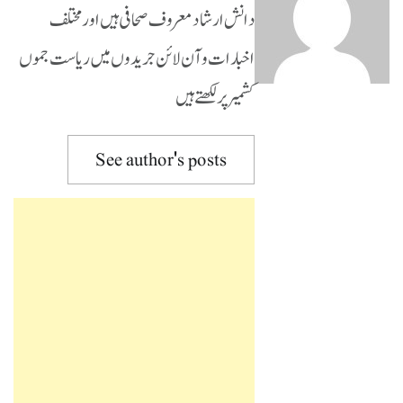
دانش ارشاد معروف صحافی ہیں اورمختلف
اخبارات و آن لائن جریدوں میں ریاست جموں
کشمیر پر لکھتے ہیں
See author's posts