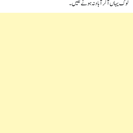
لوگ یہاں آ کر آبادنہ ہونے لگیں۔