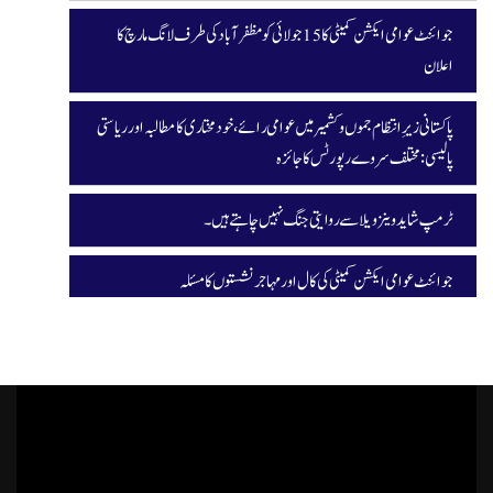
جوائنٹ عوامی ایکشن کمیٹی کا 15 جولائی کو مظفرآباد کی طرف لانگ مارچ کا
اعلان
پاکستانی زیرِ انتظام جموں و کشمیر میں عوامی رائے، خودمختاری کا مطالبہ اور ریاستی
پالیسی: مختلف سروے رپورٹس کا جائزہ
ٹرمپ شاید وینزویلا سے روایتی جنگ نہیں چاہتے ہیں۔
جوائنٹ عوامی ایکشن کمیٹی کی کال اور مہاجر نشستوں کا مسئلہ