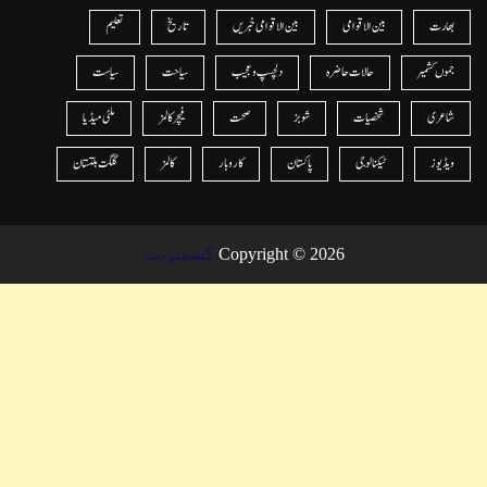
بھارت
بین الاقوامی
بین الاقوامی خبریں
تاریخ
تعلیم
جموں کشمیر
حالات حاضرہ
دلچسپ و عجیب
سیاحت
سیاست
شاعری
شخصیات
شوبز
صحت
فیچر کالمز
ملٹی میڈیا
ویڈیوز
ٹیکنالوجی
پاکستان
کاروبار
کالمز
گلگت بلتستان
Copyright © 2026
کشمیریت