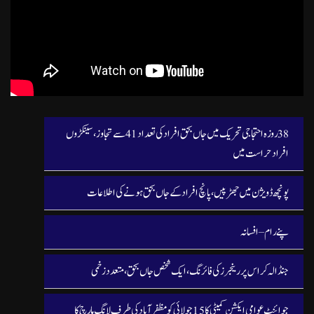
38 روزہ احتجاجی تحریک میں جاں بحق افراد کی تعداد 41 سے تجاوز، سینکڑوں
افراد حراست میں
پونچھ ڈویژن میں جھڑپیں، پانچ افراد کے جاں بحق ہونے کی اطلاعات
پنے رام – افسانہ
جنڈالہ کراس پر رینجرز کی فائرنگ، ایک شخص جاں بحق، متعدد زخمی
جوائنٹ عوامی ایکشن کمیٹی کا 15 جولائی کو مظفرآباد کی طرف لانگ مارچ کا