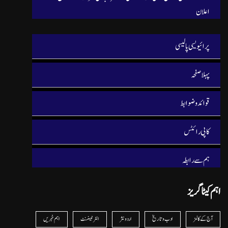
اعلان
پرائیویسی پالیسی
پہلا صفحہ
قوائد و ضوابط
کاپی رائٹس
ہم سے رابطہ
اہم کیٹا گریز
آج کے کالمز
ادب و تاریخ
اردو نثر
انٹرٹینمنٹ
اہم خبریں