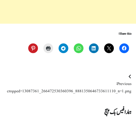
Share this:
Post
Previous:
navigation
cropped-13087361_266472530360396_8881350646733611110_n-1.png
ہمارا فیس بک پیج