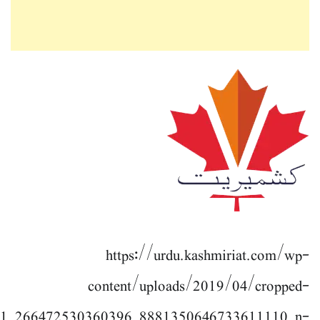
https://urdu.kashmiriat.com/wp-
content/uploads/2019/04/cropped-
1_266472530360396_8881350646733611110_n-