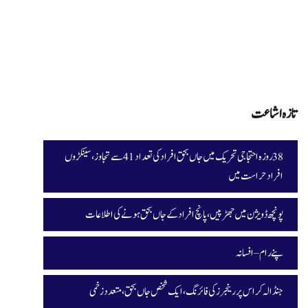
تازہ اشاعت
38 روزہ احتجاجی تحریک میں جاں بحق افراد کی تعداد 41 سے تجاوز، سینکڑوں
افراد حراست میں
پونچھ ڈویژن میں جھڑپیں، پانچ افراد کے جاں بحق ہونے کی اطلاعات
پنے رام – افسانہ
جنڈالہ کراس پر رینجرز کی فائرنگ، ایک شخص جاں بحق، متعدد زخمی