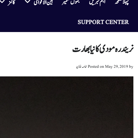
پہلا صفحہ
اہم خبریں
جموں کشمیر
بین الاقوامی
کالمز
SUPPORT CENTER
نریندرہ مودی کا نیا بھارت
by
May 29, 2019
Posted on
امامہ خان