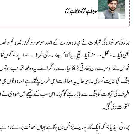
سوچنا ہے منع ، بولنا ہے منع
بھارتی جوانوں کی شہادت نے جہاں بھارت کے اندر موجود لوگوں میں غم و غصہ ابھا
بھی ایک رد عمل سامنے آیا۔نتیجہ یہ نکلا کہ بھارت کی طرف سے اپنے لوگوں کاغصے
فورس نے دوسرے دن بھارتی لڑاکا طیارے مار گرائے۔یہ وہ لمحہ تھا جب دونو
جنگ کی حمایت کر دی۔بہرحال یہ معاملات اسی طرح چلتے رہے اور دونوں ہی
طرف کی قیادت کو جنگ سے باز رہنے کو کہا۔اس سب کے نتیجے میں مودی نے اپن
تقویت دی گئی۔
بھارتی میڈیا جو کہ ایک کار پوریٹ بزنس بن چکا ہے جہاں صحافت برائے نام ہے ا