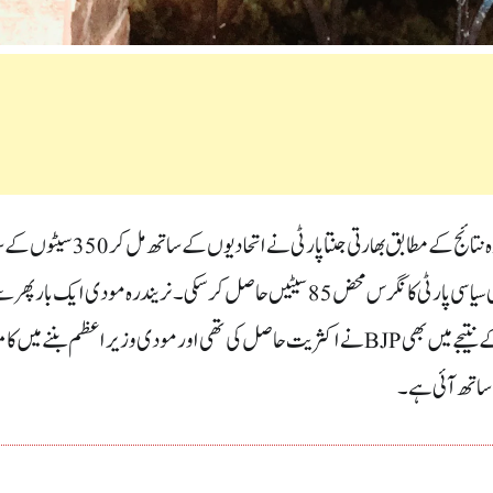
بھارت میں منعقدہ 2019کے عام انتخابات کے نتیجے میں حال ہی میں جاری کردہ نتائج کے مطابق بھارتی جنتا پارٹی 
واضح اکثریت میں حکومت بنانے میں کامیاب ہوگئی ہے ۔جبکہ ملک کی ایک بڑی سیاسی پارٹی کانگرس محض 85سیٹیں حاصل کر سکی ۔ نریندرہ مودی ایک بار پ
بھارت کے وزیر اعظم منتخب ہو جائیں گئے۔یاد رہے 2014کے عام انتخابات کے نتیجے میں بھی BJPنے اکثریت حاصل کی تھی اور مودی وزیراعظم بنن