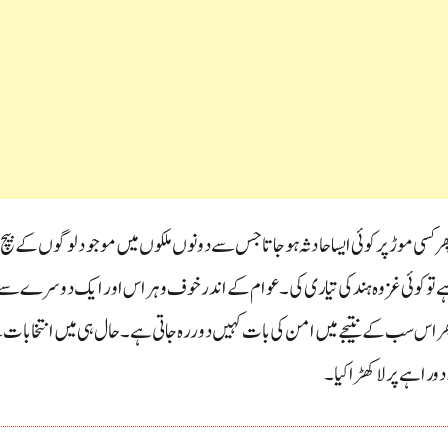
ھر کسی موڑ پر کوئی ایسا حادثہ ہو جاتا جس سے دونوں ملکوں میں موجود لوگوں کے بی
ا ہے تو کوئی غزوہ ہند کی تیاری کی ۔عوام کے اندر خوف وہراس اور ایک دوسرے سے
پھر اس سب کے نتیجے میں امن کی بات کہیں دور رہ جاتی ہے ۔حال ہی میں انتخابات
راہے پر لاکھڑا کیا ۔