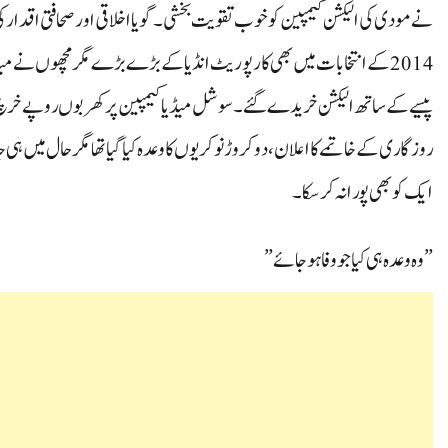
نے مودی کی الیکشن کیمپین کو خوب تقویت بخشی ۔گویا اخلاقی اور صحافتی اقدار کی ج
روزگاری کے خاتمے کا اعلان ،دوکروڑ نوکریوں کا وعدہ کیا گیا تھا مگر حال می
ایک کو بھی پورا نہ کر سکا۔
”وہ وعدہ ہی کیا جو وفا ہو جائے”