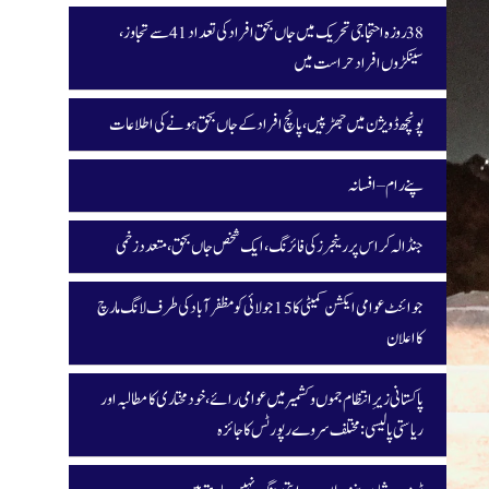
38 روزہ احتجاجی تحریک میں جاں بحق افراد کی تعداد 41 سے تجاوز،
سینکڑوں افراد حراست میں
پونچھ ڈویژن میں جھڑپیں، پانچ افراد کے جاں بحق ہونے کی اطلاعات
پنے رام – افسانہ
جنڈالہ کراس پر رینجرز کی فائرنگ، ایک شخص جاں بحق، متعدد زخمی
جوائنٹ عوامی ایکشن کمیٹی کا 15 جولائی کو مظفرآباد کی طرف لانگ مارچ
کا اعلان
پاکستانی زیرِ انتظام جموں و کشمیر میں عوامی رائے، خودمختاری کا مطالبہ اور
ریاستی پالیسی: مختلف سروے رپورٹس کا جائزہ