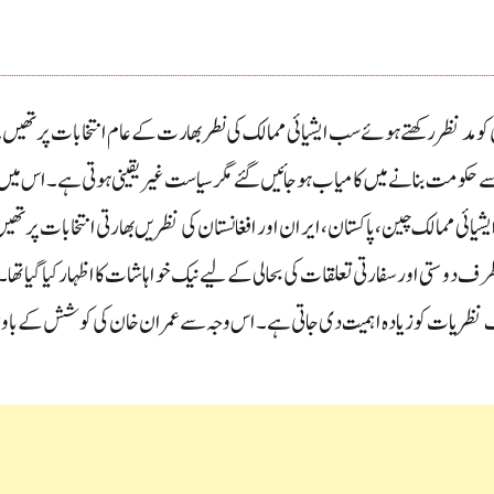
ی کو مدنظر رکھتے ہوئے سب ایشیائی ممالک کی نطر بھارت کے عام انتخابات پر تھیں 
ے حکومت بنانے میں کامیاب ہو جائیں گئے مگر سیاست غیر یقینی ہوتی ہے ۔ا س میں
ائی ممالک چین ،پاکستان ،ایران اور افغانستان کی نظریں بھارتی انتخابات پر تھی
 دوستی اور سفارتی تعلقات کی بحالی کے لیے نیک خواہاشات کا اظہار کیا گیا تھا۔ 
لف نظریات کو زیادہ اہمیت دی جاتی ہے ۔اس وجہ سے عمران خان کی کوشش کے باو