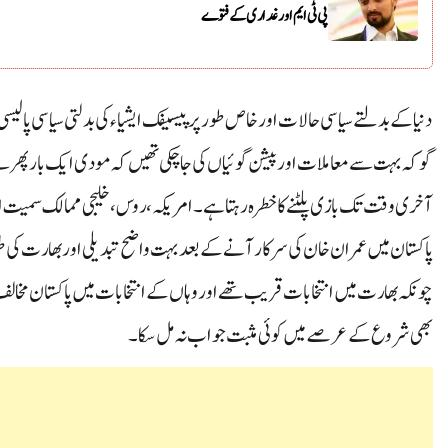
پی ٹی ایم اور غداری کے فتوے
دنیا کے بدلتے سیاسی حالات اور خاص طور پر پیسیفک ایشیاء کی بدلتی سیاسی پالیس
گوکہ بہت سے معاملات اور پیشن گوئیاں کی جا چکی تھیں کہ مودی ایک بار پھر س
آخری وقت تک بازی پلٹنے کا خطرہ رہتا ہے ۔امریکہ، روس ،خلیجی ممالک سمیت ایشی
پاکستان میں عمران خان کی سرکار آنے کے بعد بہت واضح تبدیلی اوربھارت کی طرف
چونکہ بھارت میں انتخابات قریب تھے اور وہاں کے انتخابات میں پاکستان مخا
بھی شروع کے عرصے میں کوئی مثبت جواب نہ مل سکا۔