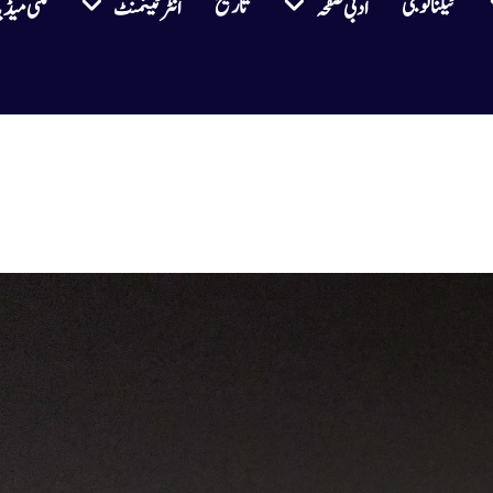
ٹیکنالوجی
تاریخ
ادبی صفحہ
انٹرٹینمنٹ
ملٹی میڈی