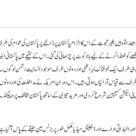
را تو وہیں بغیر ثبوت کے اس کا الزام پاکستان پر ڈالنے پر پاکستان کی عوام کی 
 کو ٹھنڈا کرنے کے لیے بالاکوٹ پر چڑھائی کی گئی۔ اس کے نتیجے میں پاکستانی ائیر
ں ہی طرف ایک خوفناک لہر ُاٹھی اور دونوں طرف موجود انسانیت دشمن لوگوں ن
 طرف سے قیاس آرائیاں ہوتی رہیں۔اس دوران امریکہ نے مداخلت کی اوردونوں
ی الیکشن کیمپین شروع کر دی اور مزید تیزی کے ساتھ پاکستان مخالف پروپیگنڈے
ور اخباراتی ادارے اور ڈیجیٹل میڈیا مکمل طور پر بزنس مین طبقے کے پاس آگیا ہ