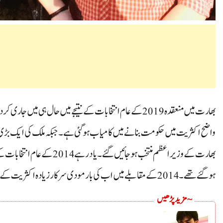
ہو گئے تھے ۔ 2014کے مقابلے میں اب کی بار مودی سرکار زیادہ اکثریت کے ساتھ آئی ہے۔
~ مزید پڑھیں