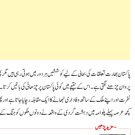
پاکستان بھارت تعلقات کی بحالی کے لیے کوششیں ہر دور میں ہو تی رہی ہیں مگر پ
پروان چڑھنے لگتی ہے ۔اس کے نتیجے میں کوئی پاکستان پر چڑھائی کی باتیں کرت
نفرت اور اپنے ملک کے ساتھ وفاداری نبھانے کا ایک مقابلہ رچایا جاتا ہے اور 
کچھ عرصہ پہلے پلوامہ میں دہشت گردی کے واقعہ نے دونوں ملکوں کو جنگ کے دو
~ مزید پڑھیں