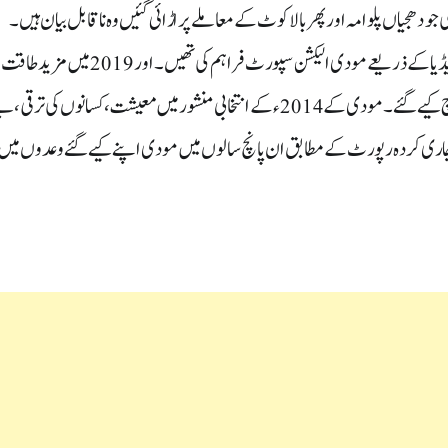
و دھجیاں پلوامہ اور پھر بالا کوٹ کے معاملے پر اڑائی گئیں وہ ناقابل بیان ہیں ۔
2014کے انتخابات میں بھی کارپوریٹ انڈیا کے بڑے بڑے مگر مچھوں نے میڈیا کے ذریعے مودی الیکشن سپورٹ فراہم کی تھیں ۔او
پیسے کے ساتھ الیکشن خریدے گئے۔سوشل میڈیا کیمپین پر کھربوں روپے خرچ کیے گئے۔مودی کے 2014ء کے انتخابی منشور میں معیشت ، کسانوں کی ترقی 
ں ہی جاری کردہ رپورٹ کے مطابق ان پانچ سالوں میں مودی اپنے کیے گئے وعدوں می