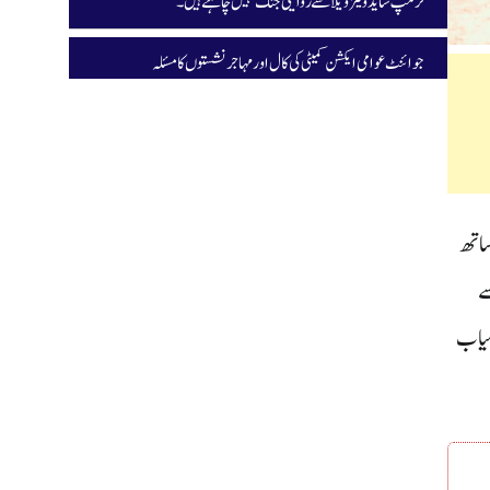
ٹرمپ شاید وینزویلا سے روایتی جنگ نہیں چاہتے ہیں۔
جوائنٹ عوامی ایکشن کمیٹی کی کال اور مہاجر نشستوں کا مسئلہ
نے اتحادیوں کے ساتھ مل کر 350 سیٹوں کے ساتھ
ھر سے
ے میں کامیاب