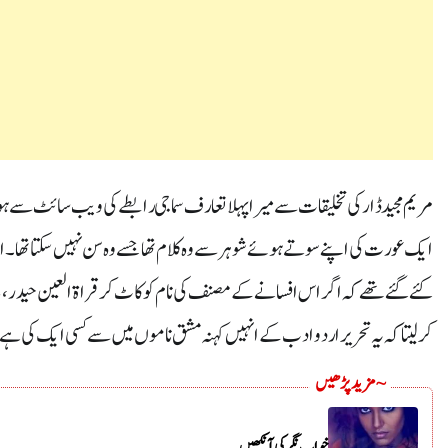
مریم مجید ڈار کی تخلیقات سے میرا پہلا تعارف سماجی رابطے کی ویب سائٹ سے ہوا
ایک عورت کی اپنے سوتے ہوئے شوہر سے وہ کلام تھا جسے وہ سن نہیں سکتا تھا۔ اس
کئے گئے تھے کہ اگر اس افسانے کے مصنف کی نام کو کاٹ کر قراۃالعین حیدر، بانو ق
کر لیتا کہ یہ تحریر اردو ادب کے انہیں کہنہ مشق ناموں میں سے کسی ایک کی ہے
~ مزید پڑھیں
خواب نگر کی آنکھیں۔