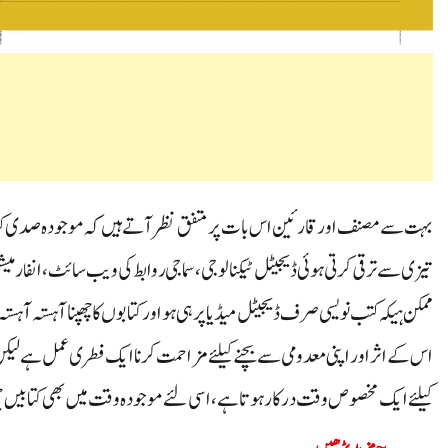
بہت سے مصنف اور قارئین اس بات پر متفق نظر آتے ہیں کہ موجودہ صدی کت
تیزی سے ترقی کرتی ہوئی ڈیجیٹل ٹیکنالوجی، سماجی روابط کی ویب سائٹ ، انفارمیش
ممکن ہیکہ کتب نویسی صرف ڈیجیٹل میڈیا پر ہی ہو اور کتابوں کا چھپنا آہستہ آہس
اس کے اثر اور اپنی معدومی سے بچنے کیلئے مزاحمت کرنا ایک فطری عمل ہے لیکن
کیلئے ایک مخصوص وقت درکار ہوتا ہے، اسی لئے موجودہ وقت میں بھی کتابیں چھپ
~ مزید پڑھیں