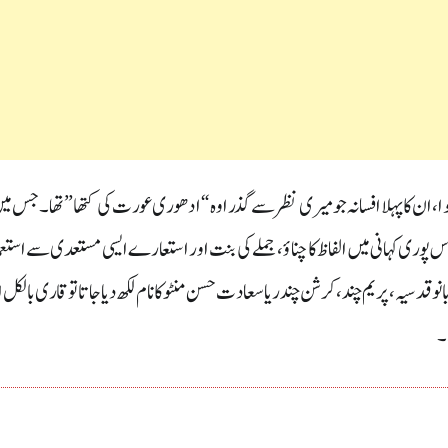
، ان کا پہلا افسانہ جو میری نظر سے گذرا وہ “ادھوری عورت کی کتھا ” تھا ۔ جس می
 پوری کہانی میں الفاظ کا چناؤ ، جملے کی بنت اور استعارے ایسی مستعدی سے استع
دسیہ، پریم چند ،کرشن چندریا سعادت حسن منٹو کا نام لکھ دیا جاتا تو قاری بالکل ا
۔