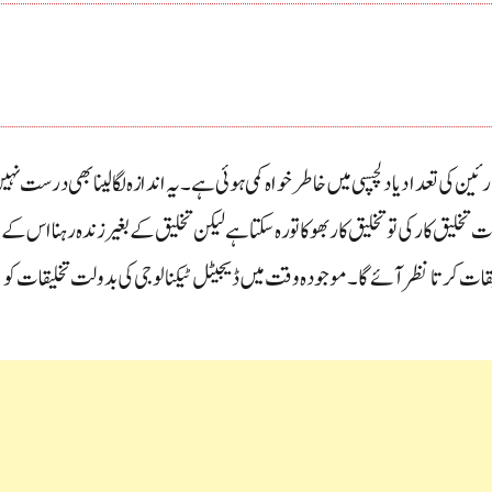
ن کی تعداد یا دلچسپی میں خاطر خواہ کمی ہوئی ہے۔ یہ اندازہ لگا لینا بھی درست نہی
لیق کار کی تو تخلیق کار بھوکا تو رہ سکتا ہے لیکن تخلیق کے بغیر زندہ رہنا اس کے
خلیقات کرتا نظر آئے گا۔ موجودہ وقت میں ڈیجیٹل ٹیکنالوجی کی بدولت تخلیقات کو