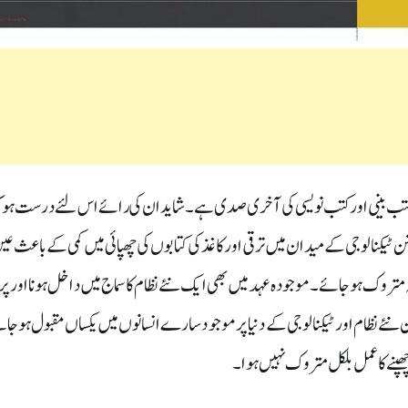
ب بینی اور کتب نویسی کی آخری صدی ہے۔ شاید ان کی رائے اس لئے درست ہو 
ن ٹیکنالوجی کے میدان میں ترقی اور کاغذ کی کتابوں کی چھپائی میں کمی کے باعث عی
تہ متروک ہوجائے ۔ موجودہ عہد میں بھی ایک نئے نظام کا سماج میں داخل ہونا اور پر
 نئے نظام اور ٹیکنالوجی کےدنیا پر موجود سارے انسانوں میں یکساں مقبول ہوجا
نے کا عمل بلکل متروک نہیں ہوا ۔