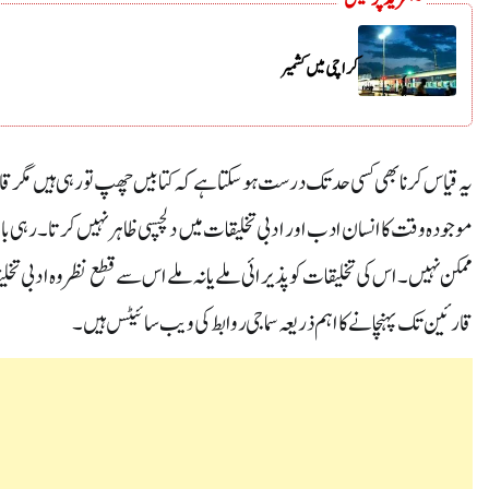
کراچی میں کشمیر
یہ قیاس کرنا بھی کسی حد تک درست ہو سکتا ہے کہ کتابیں چھپ تو رہی ہیں مگر قارئی
موجودہ وقت کا انسان ادب اور ادبی تخلیقات میں دلچسپی ظاہر نہیں کرتا۔رہی بات تخ
ممکن نہیں۔ اس کی تخلیقات کو پذیرائی ملے یا نہ ملے اس سے قطع نظر وہ ادبی ت
قارئین تک پہنچانے کا اہم ذریعہ سماجی روابط کی ویب سائیٹس ہیں۔