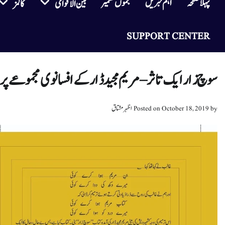
پہلا صفحہ
اہم خبریں
جموں کشمیر
بین الاقوامی
کالمز
SUPPORT CENTER
سوچ زار ایک تاثر – مریم مجید ڈار کے افسانوی مجموعے پر ا
by
October 18, 2019
Posted on
اظہر مشتاق