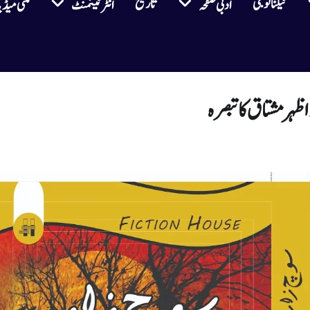
ٹیکنالوجی
تاریخ
ادبی صفحہ
انٹرٹینمنٹ
ملٹی میڈی
ظہر مشتاق کا تبصرہ