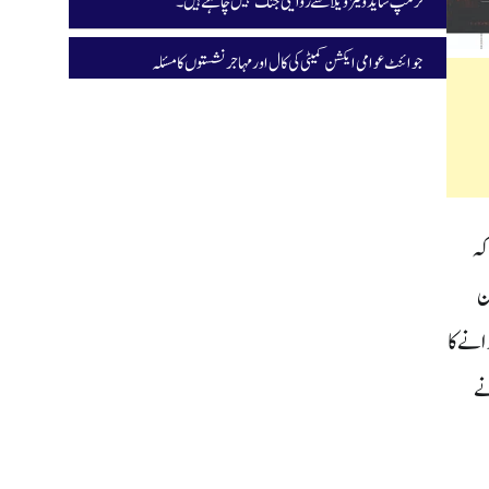
ٹرمپ شاید وینزویلا سے روایتی جنگ نہیں چاہتے ہیں۔
جوائنٹ عوامی ایکشن کمیٹی کی کال اور مہاجر نشستوں کا مسئلہ
کہ
ن
انے کا
نے