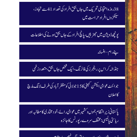
38 روزہ احتجاجی تحریک میں جاں بحق افراد کی تعداد 41 سے تجاوز،
سینکڑوں افراد حراست میں
پونچھ ڈویژن میں جھڑپیں، پانچ افراد کے جاں بحق ہونے کی اطلاعات
پنے رام – افسانہ
جنڈالہ کراس پر رینجرز کی فائرنگ، ایک شخص جاں بحق، متعدد زخمی
جوائنٹ عوامی ایکشن کمیٹی کا 15 جولائی کو مظفرآباد کی طرف لانگ مارچ
کا اعلان
پاکستانی زیرِ انتظام جموں و کشمیر میں عوامی رائے، خودمختاری کا مطالبہ اور
ریاستی پالیسی: مختلف سروے رپورٹس کا جائزہ