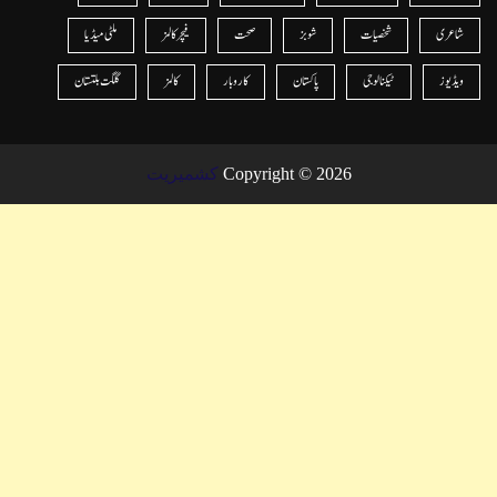
شاعری
شخصیات
شوبز
صحت
فیچر کالمز
ملٹی میڈیا
ویڈیوز
ٹیکنالوجی
پاکستان
کاروبار
کالمز
گلگت بلتستان
Copyright © 2026
کشمیریت