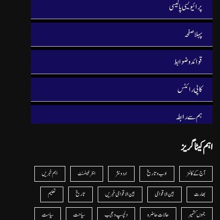
پرائیویسی پالیسی
پہلا صفحہ
قوائد و ضوابط
کاپی رائٹس
ہم سے رابطہ
اہم کیٹا گریز
آج کے کالمز
ادب و تاریخ
اردو نثر
انٹرٹینمنٹ
اہم خبریں
بھارت
بین الاقوامی
بین الاقوامی خبریں
تاریخ
تعلیم
جموں کشمیر
حالات حاضرہ
دلچسپ و عجیب
سیاحت
سیاست