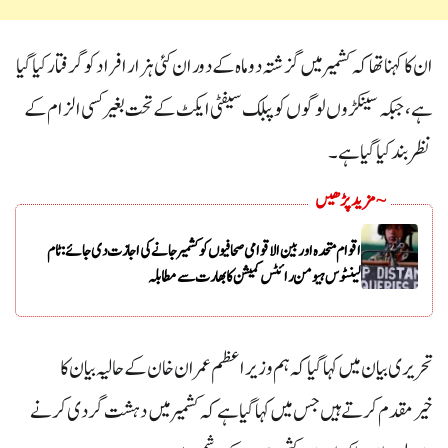
ان کا کہنا تھا کہ کشمیر میں گزشتہ دو ماہ کے دوران کئی ہزار افراد کو گرفتار کیا گیا
ہے، جبکہ سینکڑوں لوگوں کو پبلک سیفٹی ایکٹ کے تحت بغیر کسی الزام کے
نظربند کیا گیا ہے۔
~ مزید پڑھیں
اقوام متحدہ اور بین الاقوامی صحافیوں کو کشمیر جانے کی اجازت دی جائے: ٹام
لینٹوس ہیومن رائٹس کمیشن کا بھارت سے مطابلہ
تحریری بیان میں کہا گیا کہ ہم وزیراعظم عمران خان کے حالیہ بیان کا
خیرمقدم کرتے ہیں جس میں کہا گیا ہے کہ کشمیر میں دہشت گردی کرنے