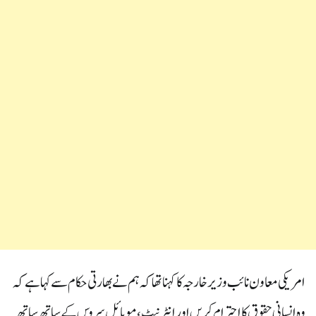
امریکی معاون نائب وزیرخارجہ کا کہنا تھا کہ ہم نے بھارتی حکام سے کہا ہے کہ
وہ انسانی حقوق کا احترام کریں اور انٹرنیٹ، موبائل سروس کے ساتھ ساتھ