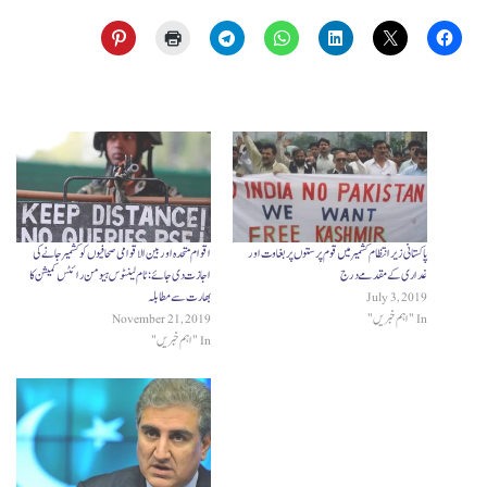
پاکستانی زیر انتظام کشمیر میں قوم پرستوں پر بغاوت اور
اقوام متحدہ اور بین الاقوامی صحافیوں کو کشمیر جانے کی
غداری کے مقدمے درج
اجازت دی جائے: ٹام لینٹوس ہیومن رائٹس کمیشن کا
July 3, 2019
بھارت سے مطابلہ
In "اہم خبریں"
November 21, 2019
In "اہم خبریں"