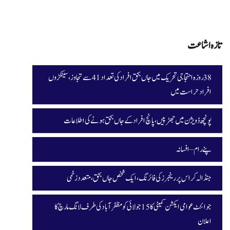
تازہ اشاعت
38 روزہ احتجاجی تحریک میں جاں بحق افراد کی تعداد 41 سے تجاوز، سینکڑوں
افراد حراست میں
پونچھ ڈویژن میں جھڑپیں، پانچ افراد کے جاں بحق ہونے کی اطلاعات
پنے رام – افسانہ
جنڈالہ کراس پر رینجرز کی فائرنگ، ایک شخص جاں بحق، متعدد زخمی
جوائنٹ عوامی ایکشن کمیٹی کا 15 جولائی کو مظفرآباد کی طرف لانگ مارچ کا
اعلان