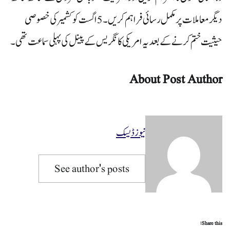
دیگر معاملات پر مکمل رسائی فراہم کریں۔5 اگست کو کشمیر کی خصوصی
حیثیت ختم کرنے کے بعد یہ امریکی کانگریس کے پینل کی پہلی سماعت تھی۔
About Post Author
نیوز ڈیسک
See author's posts
Share this: