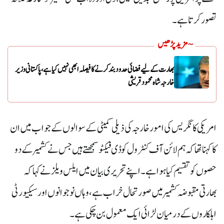
تصور کرتا ہے۔
~ مزید پڑھیں
بھارت کے لیے فضائی حدود بند کرنے کا فیصلہ ابھی نہیں کیا ہے، پاکستانی وزیر
خارجہ شاہ محمود قریشی
امریکی کانگریس کی امور خارجہ کی ذیلی کمیٹی کے سوالوں کے جواب میں ان
کا کہنا تھا کہ ہم لائن آف کنٹرول کو ڈی فیکٹو سمجھتے ہیں جس نے کشمیر کے دو
حصوں کو تقسیم کیا ہوا ہے۔اپنے تحریری بیان میں ایلس ویلز نے کہا کہ
بھارتی مقبوضہ کشمیر میں صورتحال خراب ہے، وہاں نوجوانوں اور سیکیورٹی
اہلکاروں کے درمیان لڑائی ایک معمول بن چکی ہے۔