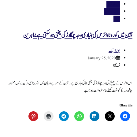
بین الاقوامی
دلچسپ و عجیب
صحت
چین میں کورونا وائرس کی بنیادی وجہ چمگادڑ کی یخنی ہو سکتی ہے:ماہرین
نیوز ڈیسک
January 25, 2020
0
اس وائرس کے پھیلنے کی وجہ چمکادڑ کی یخنی بتائی جارہی ہے۔چین کے صوبے ووہان میں ایک بڑی مارکیٹ میں ممنوعہ
جانوروں کا گوشت کھلے عام فروخت ہوتا ہے
Share this: