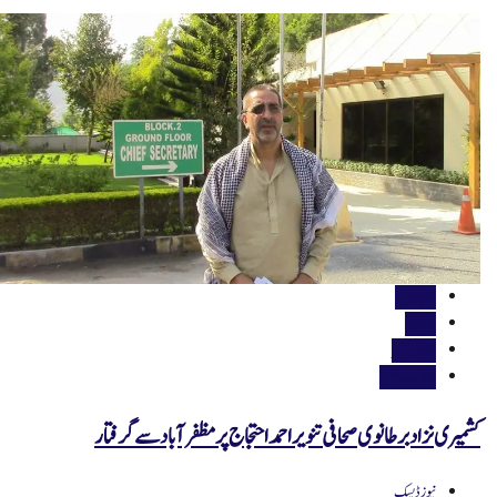
اہم خبریں
پاکستان
جموں کشمیر
حالات حاضرہ
کشمیری نزاد برطانوی صحافی تنویر احمد احتجاج پر مظفرآباد سے گرفتار
نیوز ڈیسک