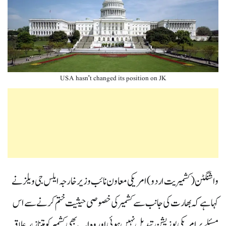
USA hasn't changed its position on JK
واشنگٹن(کشمیریت اردو) امریکی معاون نائب وزیرخارجہ ایلس جی ویلز نے
کہا ہے کہ بھارت کی جانب سے کشمیر کی خصوصی حیثیت ختم کرنے سے اس
مسئلے پر امریکی پوزیشن تبدیل نہیں ہوئی اور وہ اب بھی کشمیر کو متنازعہ علاقہ