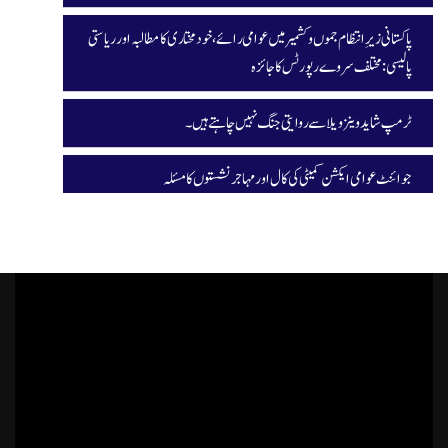
پاکستانی زیرِ انتظام جموں و کشمیر میں عوامی رائے، خودمختاری کا مطالبہ اور ریاستی
پالیسی: مختلف سروے رپورٹس کا جائزہ
ٹرمپ شاید وینزویلا سے روایتی جنگ نہیں چاہتے ہیں۔
جوائنٹ عوامی ایکشن کمیٹی کی کال اور مہاجر نشستوں کا مسئلہ