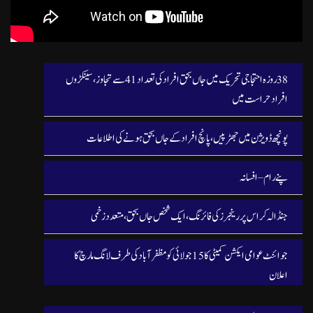
38 روزہ احتجاجی تحریک میں جاں بحق افراد کی تعداد 41 سے تجاوز، سینکڑوں
افراد حراست میں
پونچھ ڈویژن میں جھڑپیں، پانچ افراد کے جاں بحق ہونے کی اطلاعات
پنے رام – افسانہ
جنڈالہ کراس پر رینجرز کی فائرنگ، ایک شخص جاں بحق، متعدد زخمی
جوائنٹ عوامی ایکشن کمیٹی کا 15 جولائی کو مظفرآباد کی طرف لانگ مارچ کا
اعلان