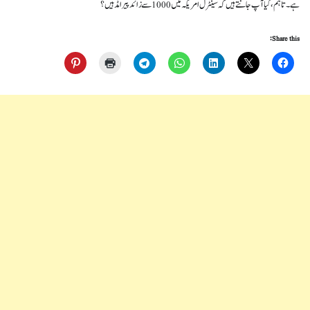
ہے۔تاہم، کیا آپ جانتے ہیں کہ سینٹرل امریکہ میں 1000 سے زائد پیرامڈ ہیں؟
Share this: