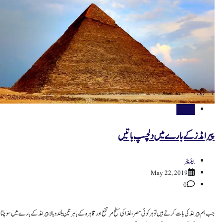
اہم خبریں
پیرامڈز کے بارے میں دلچسپ باتیں
ایڈیٹر
May 22, 2019
0
جب ہم پیرامڈ کی بات کرتے ہیں تو ہر کوئی مصر، غذا کی سطح مرتفع اور قاہرہ کے باہر تین بلندو بالا پیرامڈ کے بارے میں سوچتا