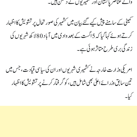
والے عناصر پاکستان اور کشمیریوں کے دشمن ہیں۔
کمیٹی کے سامنے پیش کیے گئے بیان میں کشمیر کی صورتحال پر تشویش کا اظہار
کرتے ہوئے کہا گیا کہ 5 اگست کے بعد وادی میں آباد 80 لاکھ شہریوں کی
زندگی بری طرح متاثر ہوئی ہے۔
امریکی وزارت خارجہ نے کشمیری شہریوں اور ان کی سیاسی قیادت، جس میں
تین سابق وزرائے اعلیٰ بھی شامل ہیں، کو گرفتار کرنے پر تشویش کا اظہار
کیا۔