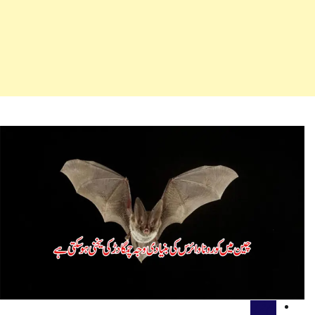
اہم خبریں